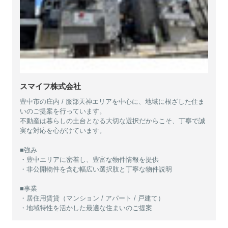
スマイフ株式会社
豊中市の庄内 / 服部天神エリアを中心に、地域に根ざした住ま
いのご提案を行っています。
不動産は暮らしの土台となる大切な選択だからこそ、丁寧で誠
実な対応を心がけています。
■強み
・豊中エリアに密着し、豊富な物件情報を提供
・非公開物件を含む幅広い選択肢と丁寧な物件説明
■事業
・居住用賃貸（マンション / アパート / 戸建て）
・地域特性を活かした最適な住まいのご提案