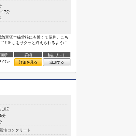
分
歩17分
分
阪急宝塚本線曽根にも近くて便利。こち
ゴミ出しをサクッと終えられるように、
面積
詳細
検討リスト
5.07㎡
詳細を見る
追加する
歩10分
5分
分
気泡コンクリート