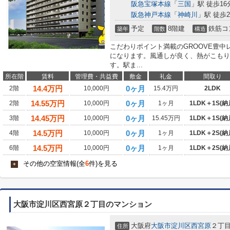
阪急宝塚本線
「
三国
」駅 徒歩16
阪急神戸本線
「
神崎川
」駅 徒歩2
予定
8階建
鉄筋コ
築年
階数
構造
こだわりポイント満載のGROOVE豊
になります。風通しが良く、熱がこもり
す。駅ま...
所在階
賃料
管理費・共益費
敷金
礼金
間取り
14.4
万円
0ヶ月
2階
10,000円
15.4万円
2LDK
14.55
万円
0ヶ月
2階
10,000円
1ヶ月
1LDK＋1S(納
14.45
万円
0ヶ月
3階
10,000円
15.45万円
1LDK＋1S(納
14.5
万円
0ヶ月
4階
10,000円
1ヶ月
1LDK＋2S(納
14.5
万円
0ヶ月
6階
10,000円
1ヶ月
1LDK＋2S(納
その他の空室情報(全
6
件)を見る
+
大阪市淀川区西宮原２丁目のマンション
大阪府
大阪市淀川区
西宮原
２丁目7
住所