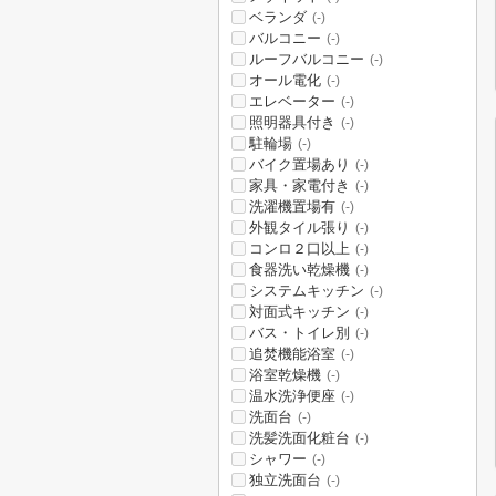
ベランダ
(-)
バルコニー
(-)
ルーフバルコニー
(-)
オール電化
(-)
エレベーター
(-)
照明器具付き
(-)
駐輪場
(-)
バイク置場あり
(-)
家具・家電付き
(-)
洗濯機置場有
(-)
外観タイル張り
(-)
コンロ２口以上
(-)
食器洗い乾燥機
(-)
システムキッチン
(-)
対面式キッチン
(-)
バス・トイレ別
(-)
追焚機能浴室
(-)
浴室乾燥機
(-)
温水洗浄便座
(-)
洗面台
(-)
洗髪洗面化粧台
(-)
シャワー
(-)
独立洗面台
(-)