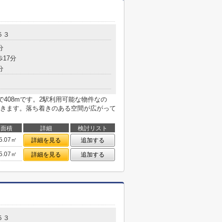
５３
分
歩17分
分
で408mです。2駅利用可能な物件なの
きます。落ち着きのある空間が広がって
面積
詳細
検討リスト
5.07㎡
詳細を見る
追加する
5.07㎡
詳細を見る
追加する
５３