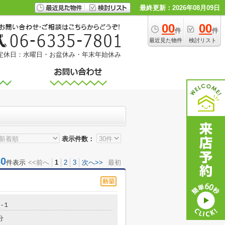
最終更新：2026年08月09日
00
00
件
件
最近見た物件
検討リスト
定休日：水曜日・お盆休み・年末年始休み
表示件数：
0
件表示
<<前へ
1
2
3
次へ>>
最初
-１
分