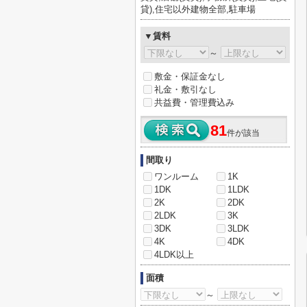
貸),住宅以外建物全部,駐車場
▼賃料
～
敷金・保証金なし
礼金・敷引なし
共益費・管理費込み
81
件が該当
間取り
ワンルーム
1K
1DK
1LDK
2K
2DK
2LDK
3K
3DK
3LDK
4K
4DK
4LDK以上
面積
～