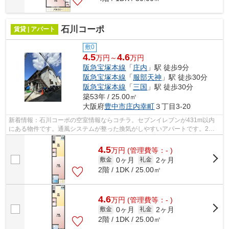
石川コーポ
賃貸 | アパート
敷0
4.5
4.6
万円～
万円
阪急宝塚本線
「
庄内
」駅 徒歩9分
阪急宝塚本線
「
服部天神
」駅 徒歩30分
阪急宝塚本線
「
三国
」駅 徒歩30分
築53年 / 25.00㎡
大阪府
豊中市
庄内幸町
３丁目3-20
新着情報：石川コーポの空室情報ならコチラ。セブンイレブンが431m以内
にある物件です。通風システムが整った換気がしやすいアパートです。2駅
利用可能なので、用途や行き先に応じて経...
4.5
万
円
(管理費等：- )
0ヶ月
2ヶ月
敷金
礼金
2階 / 1DK / 25.00㎡
4.6
万
円
(管理費等：- )
0ヶ月
2ヶ月
敷金
礼金
2階 / 1DK / 25.00㎡