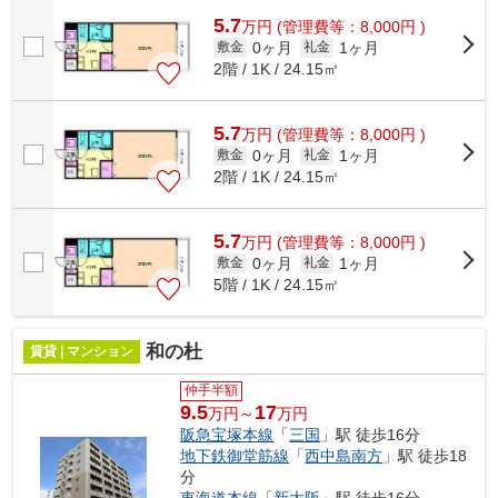
5.7
万
円
(管理費等：8,000円 )
0ヶ月
1ヶ月
敷金
礼金
2階 / 1K / 24.15㎡
5.7
万
円
(管理費等：8,000円 )
0ヶ月
1ヶ月
敷金
礼金
2階 / 1K / 24.15㎡
5.7
万
円
(管理費等：8,000円 )
0ヶ月
1ヶ月
敷金
礼金
5階 / 1K / 24.15㎡
和の杜
賃貸 | マンション
仲手半額
9.5
17
万円～
万円
阪急宝塚本線
「
三国
」駅 徒歩16分
地下鉄御堂筋線
「
西中島南方
」駅 徒歩18
分
東海道本線
「
新大阪
」駅 徒歩16分