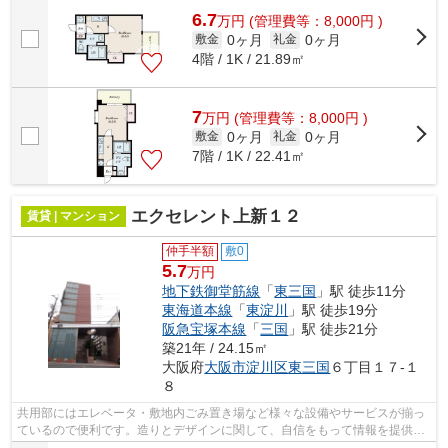
6.7
万
円
(管理費等：8,000円 )
0ヶ月
0ヶ月
敷金
礼金
4階 / 1K / 21.89㎡
7
万
円
(管理費等：8,000円 )
0ヶ月
0ヶ月
敷金
礼金
7階 / 1K / 22.41㎡
エクセレント上新１２
賃貸 | マンション
仲手半額
敷0
5.7
万円
地下鉄御堂筋線
「
東三国
」駅 徒歩11分
東海道本線
「
東淀川
」駅 徒歩19分
阪急宝塚本線
「
三国
」駅 徒歩21分
築21年 / 24.15㎡
大阪府
大阪市淀川区
東三国
６丁目１７-１
８
共用部にはエレベータ・敷地内ごみ置き場など様々な設備やサービスが揃っ
ているので便利です。造りとデザインに関して、自信をもって情報を提供で
きるマンションです。移動範囲が広が...