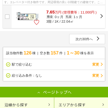
す。エレベーター付き物件です。周辺環境の良い10階建ての建物です。こち
らのマンションからは2駅が近くにあ...
7.65
万
円
(管理費等：11,000円 )
0ヶ月
1ヶ月
敷金
礼金
3階 / 1K / 22.04㎡
次の30件へ
126
157
1～30
該当物件数
棟
空き数
件
棟を表示
駅で絞り込む
変更
変更
絞り込み条件：
なし
ページトップへ
沿線から探す
エリアから探す