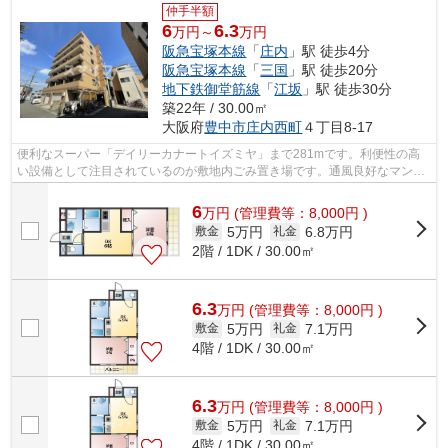
仲手半額
6
6.3
万円～
万円
阪急宝塚本線
「
庄内
」駅 徒歩4分
阪急宝塚本線
「
三国
」駅 徒歩20分
地下鉄御堂筋線
「
江坂
」駅 徒歩30分
築22年 / 30.00㎡
大阪府
豊中市
庄内西町
４丁目8-17
便利なスーパー「デイリーカナートイズミヤ」まで281mです。利便性の高
い設備として注目されているのが敷地内ごみ置き場です。通風良好なマンシ
ョンです。こちらの物件はマンションで...
6
万
円
(管理費等：8,000円 )
5万円
6.8万円
敷金
礼金
2階 / 1DK / 30.00㎡
6.3
万
円
(管理費等：8,000円 )
5万円
7.1万円
敷金
礼金
4階 / 1DK / 30.00㎡
6.3
万
円
(管理費等：8,000円 )
5万円
7.1万円
敷金
礼金
4階 / 1DK / 30.00㎡