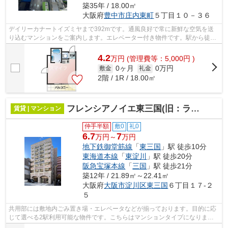
築35年 / 18.00㎡
大阪府
豊中市
庄内東町
５丁目１０－３６
デイリーカナートイズミヤまで392mです。通風良好で常に新鮮な空気を送
り込むマンションをご案内します。エレベーター付き物件です。駅から徒歩
6分に立地する物件です。できるだけ早め...
4.2
万
円
(管理費等：5,000円 )
0ヶ月
0万円
敷金
礼金
2階 / 1R / 18.00㎡
フレンシアノイエ東三国(旧：ラグゼ東三国Ⅰ)
賃貸 | マンション
仲手半額
敷0
礼0
6.7
7
万円～
万円
地下鉄御堂筋線
「
東三国
」駅 徒歩10分
東海道本線
「
東淀川
」駅 徒歩20分
阪急宝塚本線
「
三国
」駅 徒歩21分
築12年 / 21.89㎡～22.41㎡
大阪府
大阪市淀川区
東三国
６丁目１７-２
５
共用部には敷地内ごみ置き場・エレベータなどが揃っております。目的に応
じて選べる2駅利用可能な物件です。こちらはマンションタイプになりま
す。地上10階建ての物件です。通風良好の...