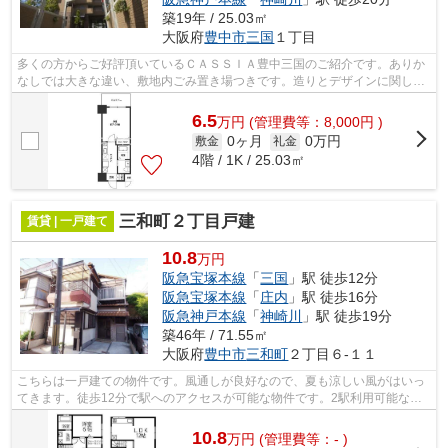
築19年 / 25.03㎡
大阪府
豊中市
三国
１丁目
多くの方からご好評頂いているＣＡＳＳＩＡ豊中三国のご紹介です。ありか
なしでは大きな違い、敷地内ごみ置き場つきです。造りとデザインに関し
て、自信をもって情報を提供できるマン...
6.5
万
円
(管理費等：8,000円 )
0ヶ月
0万円
敷金
礼金
4階 / 1K / 25.03㎡
三和町２丁目戸建
賃貸 | 一戸建て
10.8
万円
阪急宝塚本線
「
三国
」駅 徒歩12分
阪急宝塚本線
「
庄内
」駅 徒歩16分
阪急神戸本線
「
神崎川
」駅 徒歩19分
築46年 / 71.55㎡
大阪府
豊中市
三和町
２丁目６-１１
こちらは一戸建ての物件です。風通しが良好なので、夏も涼しい風がはいっ
てきます。徒歩12分で駅へのアクセスが可能な物件です。2駅利用可能な物
件で移動範囲が広がります。新しい年、...
10.8
万
円
(管理費等：- )