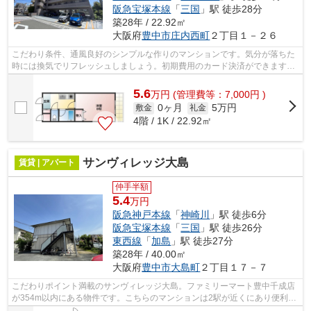
阪急宝塚本線
「
三国
」駅 徒歩28分
築28年 / 22.92㎡
大阪府
豊中市
庄内西町
２丁目１－２６
こだわり条件、通風良好のシンプルな作りのマンションです。気分が落ちた
時には換気でリフレッシュしましょう。初期費用のカード決済ができます。
防犯対策もバッチリなマンションタイ...
5.6
万
円
(管理費等：7,000円 )
0ヶ月
5万円
敷金
礼金
4階 / 1K / 22.92㎡
サンヴィレッジ大島
賃貸 | アパート
仲手半額
5.4
万円
阪急神戸本線
「
神崎川
」駅 徒歩6分
阪急宝塚本線
「
三国
」駅 徒歩26分
東西線
「
加島
」駅 徒歩27分
築28年 / 40.00㎡
大阪府
豊中市
大島町
２丁目１７－７
こだわりポイント満載のサンヴィレッジ大島。ファミリーマート豊中千成店
が354m以内にある物件です。こちらのマンションは2駅が近くにあり便利で
す。防犯対策もバッチリなマンションタ...