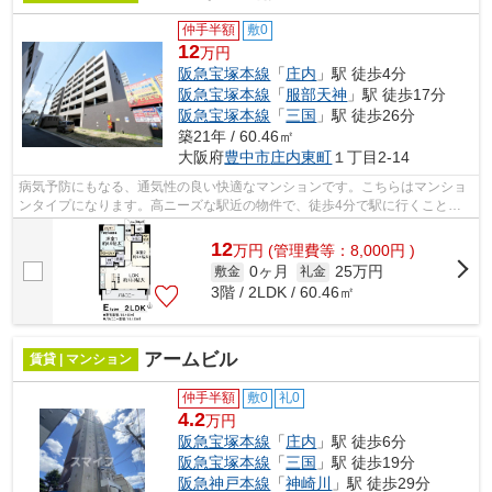
仲手半額
敷0
12
万円
阪急宝塚本線
「
庄内
」駅 徒歩4分
阪急宝塚本線
「
服部天神
」駅 徒歩17分
阪急宝塚本線
「
三国
」駅 徒歩26分
築21年 / 60.46㎡
大阪府
豊中市
庄内東町
１丁目2-14
病気予防にもなる、通気性の良い快適なマンションです。こちらはマンショ
ンタイプになります。高ニーズな駅近の物件で、徒歩4分で駅に行くことが
できます。様々な場所へのアクセスが便...
12
万
円
(管理費等：8,000円 )
0ヶ月
25万円
敷金
礼金
3階 / 2LDK / 60.46㎡
アームビル
賃貸 | マンション
仲手半額
敷0
礼0
4.2
万円
阪急宝塚本線
「
庄内
」駅 徒歩6分
阪急宝塚本線
「
三国
」駅 徒歩19分
阪急神戸本線
「
神崎川
」駅 徒歩29分