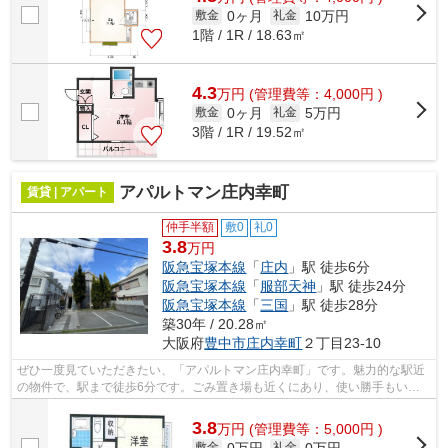
0ヶ月
10万円
敷金
礼金
1階 / 1R / 18.63㎡
4.3
万
円
(管理費等：4,000円 )
0ヶ月
5万円
敷金
礼金
3階 / 1R / 19.52㎡
アパルトマン庄内幸町
賃貸 | アパート
仲手半額
敷0
礼0
3.8
万円
阪急宝塚本線
「
庄内
」駅 徒歩6分
阪急宝塚本線
「
服部天神
」駅 徒歩24分
阪急宝塚本線
「
三国
」駅 徒歩28分
築30年 / 20.28㎡
大阪府
豊中市
庄内幸町
２丁目23-10
ぜひ一度見ていただきたい、「アパルトマン庄内幸町」です。魅力的な駅近
の物件で、駅まで徒歩6分です。ごみ置き場も近くにあり、使い勝手もいい
です。涼しく過ごしやすいアパートは通...
3.8
万
円
(管理費等：5,000円 )
0万円
0万円
敷金
礼金