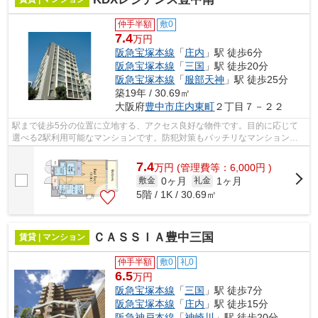
仲手半額
敷0
7.4
万円
阪急宝塚本線
「
庄内
」駅 徒歩6分
阪急宝塚本線
「
三国
」駅 徒歩20分
阪急宝塚本線
「
服部天神
」駅 徒歩25分
築19年 / 30.69㎡
大阪府
豊中市
庄内東町
２丁目７－２２
駅まで徒歩5分の位置に立地する、アクセス良好な物件です。目的に応じて
選べる2駅利用可能なマンションです。防犯対策もバッチリなマンションタ
イプの物件です。初期費用をカードでお...
7.4
万
円
(管理費等：6,000円 )
0ヶ月
1ヶ月
敷金
礼金
5階 / 1K / 30.69㎡
ＣＡＳＳＩＡ豊中三国
賃貸 | マンション
仲手半額
敷0
礼0
6.5
万円
阪急宝塚本線
「
三国
」駅 徒歩7分
阪急宝塚本線
「
庄内
」駅 徒歩15分
阪急神戸本線
「
神崎川
」駅 徒歩20分