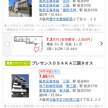
阪急宝塚本線
「
庄内
」駅 徒歩8分
阪急宝塚本線
「
三国
」駅 徒歩23分
阪急宝塚本線
「
服部天神
」駅 徒歩23分
築2年 / 31.64㎡
大阪府
豊中市
豊南町西
２丁目２－１２
多くの方からご好評頂いているエムグレース豊中のご紹介です。業務スーパ
ー豊南店まで217mです。こちらの物件から、200mの距離に駐車場がありま
す。2駅利用可能の物件です。当社スタッ...
7.3
万
円
(管理費等：3,000円 )
0ヶ月
1ヶ月
敷金
礼金
1階 / 1LDK / 31.64㎡
プレサンスＯＳＡＫＡ三国ネオス
賃貸 | マンション
仲手半額
敷0
7.65
万円
阪急宝塚本線
「
三国
」駅 徒歩8分
地下鉄御堂筋線
「
東三国
」駅 徒歩17分
東海道本線
「
新大阪
」駅 徒歩23分
築5年 / 22.04㎡
大阪府
大阪市淀川区
西三国
２丁目２-２２
多くの方からご好評頂いているプレサンスＯＳＡＫＡ三国ネオス のご紹介で