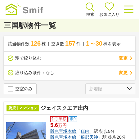
検索
お気に入り
三国駅物件一覧
126
157
1～30
該当物件数
棟
空き数
件
棟を表示
駅で絞り込む
変更
変更
絞り込み条件：
なし
空室のみ
ジェイスクエア庄内
賃貸 | マンション
仲手半額
敷0
5.6
万円
阪急宝塚本線
「
庄内
」駅 徒歩5分
阪急宝塚本線
「
服部天神
」駅 徒歩20分