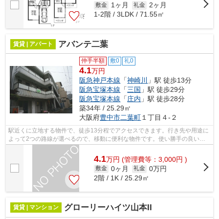
1ヶ月
2ヶ月
敷金
礼金
1-2階 / 3LDK / 71.55㎡
アバンテ二葉
賃貸 | アパート
仲手半額
敷0
礼0
4.1
万円
阪急神戸本線
「
神崎川
」駅 徒歩13分
阪急宝塚本線
「
三国
」駅 徒歩29分
阪急宝塚本線
「
庄内
」駅 徒歩28分
築34年 / 25.29㎡
大阪府
豊中市
二葉町
１丁目４-２
駅近くに立地する物件で、徒歩13分程でアクセスできます。行き先や用途に
よって2つの路線が選べるので、移動に便利な物件です。使い勝手の良いア
パートでイチオシの物件です。最上階の...
4.1
万
円
(管理費等：3,000円 )
0ヶ月
0万円
敷金
礼金
2階 / 1K / 25.29㎡
グローリーハイツ山本II
賃貸 | マンション