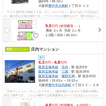
築63年 / 48.10㎡
大阪府
豊中市
大島町
１丁目９-１２
「テラス 豊中市大島町１丁目」のここがイチオシ。駅まで歩いて15分ほど
の、魅力的な立地の物件です。テラスハウスの物件なので、階下の住人への
配慮なども心配無用。2駅利用ができて...
5.5
万
円
(管理費等：- )
0ヶ月
2ヶ月
敷金
礼金
1-2階 / 3DK / 48.10㎡
庄内マンション
賃貸 | マンション
敷0
4.3
4.8
万円～
万円
阪急宝塚本線
「
庄内
」駅 徒歩9分
阪急宝塚本線
「
三国
」駅 徒歩28分
阪急宝塚本線
「
服部天神
」駅 徒歩30分
築46年 / 18.63㎡～19.52㎡
大阪府
豊中市
庄内幸町
３丁目２２-－２８
「庄内マンション」のここがイチオシ。2駅利用ができるので電車の利用に
役立つ物件です。こちらの物件では初期費用をカードでお支払いいただけま
す。最上階の物件です。できるだけ早め...
4.8
万
円
(管理費等：4,000円 )