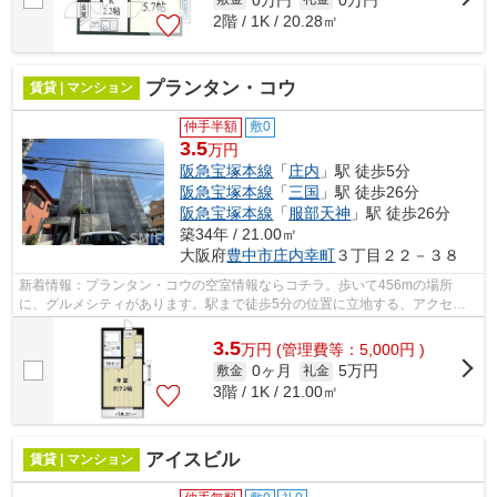
2階 / 1K / 20.28㎡
プランタン・コウ
賃貸 | マンション
仲手半額
敷0
3.5
万円
阪急宝塚本線
「
庄内
」駅 徒歩5分
阪急宝塚本線
「
三国
」駅 徒歩26分
阪急宝塚本線
「
服部天神
」駅 徒歩26分
築34年 / 21.00㎡
大阪府
豊中市
庄内幸町
３丁目２２－３８
新着情報：プランタン・コウの空室情報ならコチラ。歩いて456mの場所
に、グルメシティがあります。駅まで徒歩5分の位置に立地する、アクセス
良好な物件です。通風良好の涼しく気持ちの...
3.5
万
円
(管理費等：5,000円 )
0ヶ月
5万円
敷金
礼金
3階 / 1K / 21.00㎡
アイスビル
賃貸 | マンション