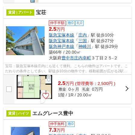
宝荘
賃貸 | アパート
仲手半額
敷0
礼0
2.5
万円
阪急宝塚本線
「
庄内
」駅 徒歩10分
阪急宝塚本線
「
三国
」駅 徒歩27分
阪急神戸本線
「
神崎川
」駅 徒歩29分
築66年 / 20.00㎡
大阪府
豊中市
庄内幸町
３丁目２５-２
宝荘：阪急宝塚本線庄内にも近くて便利。こちらの物件はアパートです。こ
だわりの条件として多い、駅徒歩10分の物件です。移動範囲が広がる2駅利
用可能な物件です。当社スタッフが地域...
2.5
万
円
(管理費等：2,500円 )
0ヶ月
0万円
敷金
礼金
1階 / 1R / 20.00㎡
エムグレース豊中
賃貸 | ハイツ
仲手無料
敷0
7.3
万円