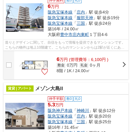
仲手無料
敷0
礼0
6
万円
阪急宝塚本線
「
庄内
」駅 徒歩4分
阪急宝塚本線
「
服部天神
」駅 徒歩19分
阪急宝塚本線
「
三国
」駅 徒歩24分
築16年 / 24.00㎡
大阪府
豊中市
庄内東町
１丁目4-6
造りとデザインに関して、自信をもって情報を提供できるマンションです。
こちらの物件は地上10階建て。こちらのマンションからは2駅が近くにあ
り、移動範囲も広がります。エレベーター...
6
万
円
(管理費等：6,100円 )
0万円
0ヶ月
敷金
礼金
8階 / 1K / 24.00㎡
メゾン大島II
賃貸 | アパート
仲手半額
敷0
礼0
5.3
万円
阪急神戸本線
「
神崎川
」駅 徒歩12分
阪急宝塚本線
「
庄内
」駅 徒歩20分
阪急宝塚本線
「
三国
」駅 徒歩25分
築16年 / 31.45㎡