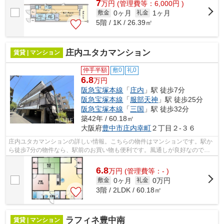
7
万
円
(管理費等：6,000円 )
0ヶ月
1ヶ月
敷金
礼金
5階 / 1K / 26.39㎡
庄内ユタカマンション
賃貸 | マンション
仲手半額
敷0
礼0
6.8
万円
阪急宝塚本線
「
庄内
」駅 徒歩7分
阪急宝塚本線
「
服部天神
」駅 徒歩25分
阪急宝塚本線
「
三国
」駅 徒歩32分
築42年 / 60.18㎡
大阪府
豊中市
庄内幸町
２丁目２-３６
庄内ユタカマンションの詳しい情報。こちらの物件はマンションです。駅か
ら徒歩7分の物件なら、駅前のお買い物も便利です。風通しが良好なので、
いつでも新鮮な空気がはいってきます。...
6.8
万
円
(管理費等：- )
0ヶ月
0万円
敷金
礼金
3階 / 2LDK / 60.18㎡
ラフィネ豊中南
賃貸 | マンション