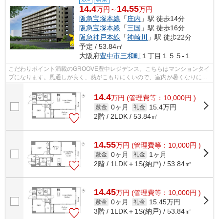
14.4
14.55
万円～
万円
阪急宝塚本線
「
庄内
」駅 徒歩14分
阪急宝塚本線
「
三国
」駅 徒歩16分
阪急神戸本線
「
神崎川
」駅 徒歩22分
予定 / 53.84㎡
大阪府
豊中市
三和町
１丁目１５５-１
こだわりポイント満載のGROOVE豊中レジデンス。こちらはマンションタイ
プになります。風通しが良く、熱がこもりにくいので、室内が暑くなりにく
いです。駅までのアクセスが良い、徒歩1...
14.4
万
円
(管理費等：10,000円 )
0ヶ月
15.4万円
敷金
礼金
2階 / 2LDK / 53.84㎡
14.55
万
円
(管理費等：10,000円 )
0ヶ月
1ヶ月
敷金
礼金
2階 / 1LDK＋1S(納戸) / 53.84㎡
14.45
万
円
(管理費等：10,000円 )
0ヶ月
15.45万円
敷金
礼金
3階 / 1LDK＋1S(納戸) / 53.84㎡