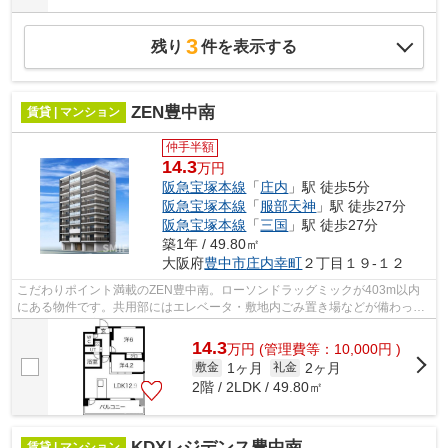
3
残り
件を表示する
ZEN豊中南
賃貸 | マンション
仲手半額
14.3
万円
阪急宝塚本線
「
庄内
」駅 徒歩5分
阪急宝塚本線
「
服部天神
」駅 徒歩27分
阪急宝塚本線
「
三国
」駅 徒歩27分
築1年 / 49.80㎡
大阪府
豊中市
庄内幸町
２丁目１９-１２
こだわりポイント満載のZEN豊中南。ローソンドラッグミックが403m以内
にある物件です。共用部にはエレベータ・敷地内ごみ置き場などが備わって
おりとても充実しています。こちらの物件...
14.3
万
円
(管理費等：10,000円 )
1ヶ月
2ヶ月
敷金
礼金
2階 / 2LDK / 49.80㎡
KDXレジデンス豊中南
賃貸 | マンション