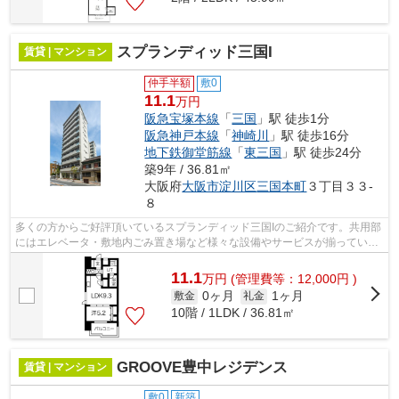
スプランディッド三国I
賃貸 | マンション
仲手半額
敷0
11.1
万円
阪急宝塚本線
「
三国
」駅 徒歩1分
阪急神戸本線
「
神崎川
」駅 徒歩16分
地下鉄御堂筋線
「
東三国
」駅 徒歩24分
築9年 / 36.81㎡
大阪府
大阪市淀川区
三国本町
３丁目３３-
８
多くの方からご好評頂いているスプランディッド三国Iのご紹介です。共用部
にはエレベータ・敷地内ごみ置き場など様々な設備やサービスが揃っている
ので便利です。駅まで徒歩1分の立地...
11.1
万
円
(管理費等：12,000円 )
0ヶ月
1ヶ月
敷金
礼金
10階 / 1LDK / 36.81㎡
GROOVE豊中レジデンス
賃貸 | マンション
敷0
新築