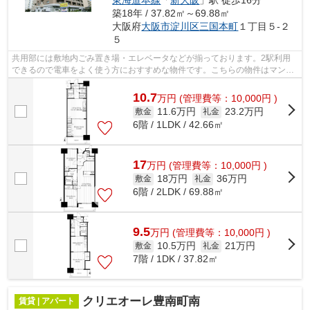
築18年 / 37.82㎡～69.88㎡
大阪府
大阪市淀川区
三国本町
１丁目５-２
５
共用部には敷地内ごみ置き場・エレベータなどが揃っております。2駅利用
できるので電車をよく使う方におすすめな物件です。こちらの物件はマンシ
ョンです。風通しが良く真夏の暑い日も...
10.7
万
円
(管理費等：10,000円 )
11.6万円
23.2万円
敷金
礼金
6階 / 1LDK / 42.66㎡
17
万
円
(管理費等：10,000円 )
18万円
36万円
敷金
礼金
6階 / 2LDK / 69.88㎡
9.5
万
円
(管理費等：10,000円 )
10.5万円
21万円
敷金
礼金
7階 / 1DK / 37.82㎡
クリエオーレ豊南町南
賃貸 | アパート