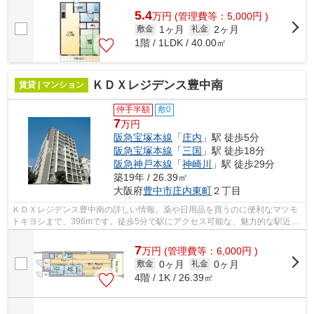
5.4
万
円
(管理費等：5,000円 )
1ヶ月
2ヶ月
敷金
礼金
1階 / 1LDK / 40.00㎡
ＫＤＸレジデンス豊中南
賃貸 | マンション
仲手半額
敷0
7
万円
阪急宝塚本線
「
庄内
」駅 徒歩5分
阪急宝塚本線
「
三国
」駅 徒歩18分
阪急神戸本線
「
神崎川
」駅 徒歩29分
築19年 / 26.39㎡
大阪府
豊中市
庄内東町
２丁目
ＫＤＸレジデンス豊中南の詳しい情報。薬や日用品を買うのに便利なマツモ
トキヨシまで、396mです。徒歩5分で駅にアクセス可能な、魅力的な駅近物
件です。地上11階建ての物件。豊中市エ...
7
万
円
(管理費等：6,000円 )
0ヶ月
0ヶ月
敷金
礼金
4階 / 1K / 26.39㎡