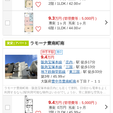
2階 / 1LDK / 42.00㎡
9.3
万
円
(管理費等：5,000円 )
1ヶ月
1ヶ月
敷金
礼金
6階 / 1LDK / 44.00㎡
ラモーナ豊南町南
賃貸 | アパート
仲手半額
敷0
9.4
万円
阪急宝塚本線
「
庄内
」駅 徒歩17分
阪急宝塚本線
「
三国
」駅 徒歩13分
地下鉄御堂筋線
「
東三国
」駅 徒歩33分
築3年 / 45.99㎡
大阪府
豊中市
豊南町南
６丁目７－１１
ラモーナ豊南町南：阪急宝塚本線庄内にも近くて便利。日頃から電車をよく
利用するなら2駅利用可能な物件はいかがでしょうか。常に新鮮な空気を取
り入れられる通風良好な間取りのアパー...
9.4
万
円
(管理費等：5,000円 )
0万円
1ヶ月
敷金
礼金
2階 / 2LDK / 45.99㎡