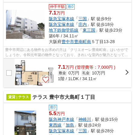
仲手半額
敷0
7.1
万円
阪急宝塚本線
「
三国
」駅 徒歩9分
阪急宝塚本線
「
庄内
」駅 徒歩18分
地下鉄御堂筋線
「
東三国
」駅 徒歩23分
築6年 / 34.11㎡
大阪府
豊中市
豊南町南
５丁目13-28
豊中市周辺にある物件をお求めの方は「クリエオーレ豊南町南」はいかがで
しょうか。令和元年築の物件となっており、きれいな室内が魅力となってい
ます。魅力的な駅近の物件で、駅まで...
7.1
万
円
(管理費等：7,000円 )
0万円
10万円
敷金
礼金
1階 / 1LDK / 34.11㎡
テラス 豊中市大島町１丁目
賃貸 | テラス
敷0
5.5
万円
阪急神戸本線
「
神崎川
」駅 徒歩15分
東西線
「
加島
」駅 徒歩24分
阪急宝塚本線
「
三国
」駅 徒歩28分