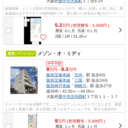
大阪府
豊中市
大島町
１丁目9-19
新着情報：メゾン大島IIの空室情報ならコチラ。暖かい日差しが差し込む、開
放感溢れるデザイナーズ物件物件です。落ち着いた街並みが魅力のアパート
はこちらです。周辺に2駅ありの電車...
5.3
万
円
(管理費等：5,000円 )
0ヶ月
0ヶ月
敷金
礼金
2階 / 1R / 31.45㎡
メゾン・オ・ミディ
賃貸 | マンション
仲手半額
9
9.3
万円～
万円
阪急宝塚本線
「
庄内
」駅 徒歩6分
阪急宝塚本線
「
三国
」駅 徒歩24分
阪急神戸本線
「
神崎川
」駅 徒歩27分
築34年 / 42.00㎡～44.00㎡
大阪府
豊中市
庄内西町
３丁目１１－１７
エレベーターがある物件です。こちらはマンションタイプになります。風通
しが良く真夏の暑い日も快適に過ごせるマンションです。駅から徒歩8分に
立地する、魅力的な駅近物件です。当社...
9
万
円
(管理費等：5,000円 )
1ヶ月
1ヶ月
敷金
礼金