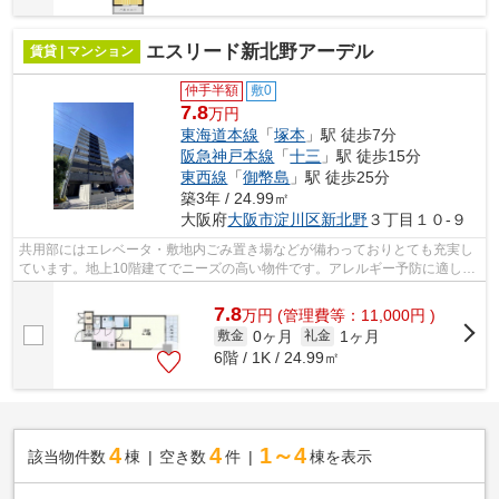
エスリード新北野アーデル
賃貸 | マンション
仲手半額
敷0
7.8
万円
東海道本線
「
塚本
」駅 徒歩7分
阪急神戸本線
「
十三
」駅 徒歩15分
東西線
「
御幣島
」駅 徒歩25分
築3年 / 24.99㎡
大阪府
大阪市淀川区
新北野
３丁目１０-９
共用部にはエレベータ・敷地内ごみ置き場などが備わっておりとても充実し
ています。地上10階建てでニーズの高い物件です。アレルギー予防に適し
た、通気性の良い安心のマンションです...
7.8
万
円
(管理費等：11,000円 )
0ヶ月
1ヶ月
敷金
礼金
6階 / 1K / 24.99㎡
4
4
1～4
該当物件数
棟
空き数
件
棟を表示