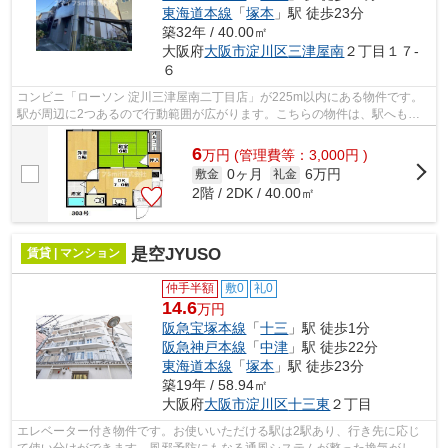
東海道本線
「
塚本
」駅 徒歩23分
築32年 / 40.00㎡
大阪府
大阪市淀川区
三津屋南
２丁目１７-
６
コンビニ「ローソン 淀川三津屋南二丁目店」が225m以内にある物件です。
駅が周辺に2つあるので行動範囲が広がります。こちらの物件は、駅へも徒
歩12分と歩いてアクセスできます。こち...
6
万
円
(管理費等：3,000円 )
0ヶ月
6万円
敷金
礼金
2階 / 2DK / 40.00㎡
是空JYUSO
賃貸 | マンション
仲手半額
敷0
礼0
14.6
万円
阪急宝塚本線
「
十三
」駅 徒歩1分
阪急神戸本線
「
中津
」駅 徒歩22分
東海道本線
「
塚本
」駅 徒歩23分
築19年 / 58.94㎡
大阪府
大阪市淀川区
十三東
２丁目
エレベーター付き物件です。お使いいただける駅は2駅あり、行き先に応じ