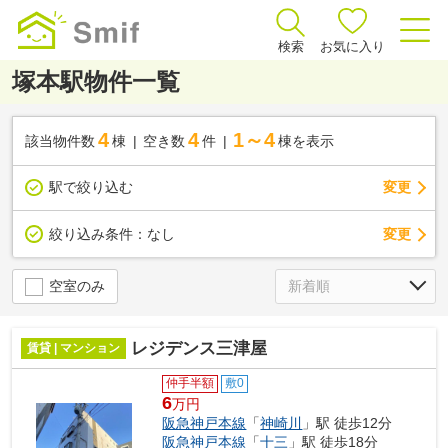
検索
お気に入り
塚本駅物件一覧
4
4
1～4
該当物件数
棟
空き数
件
棟を表示
駅で絞り込む
変更
変更
絞り込み条件：
なし
空室のみ
レジデンス三津屋
賃貸 | マンション
仲手半額
敷0
6
万円
阪急神戸本線
「
神崎川
」駅 徒歩12分
阪急神戸本線
「
十三
」駅 徒歩18分