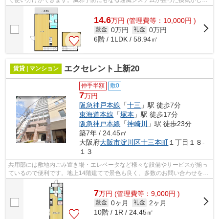
て使い分けができます。風邪予防にもなる通風システムが整った換気がしや
すいシンプルな物件。こちらはマンショ...
14.6
万
円
(管理費等：10,000円 )
0万円
0万円
敷金
礼金
6階 / 1LDK / 58.94㎡
エクセレント上新20
賃貸 | マンション
仲手半額
敷0
7
万円
阪急神戸本線
「
十三
」駅 徒歩7分
東海道本線
「
塚本
」駅 徒歩17分
阪急神戸本線
「
神崎川
」駅 徒歩23分
築7年 / 24.45㎡
大阪府
大阪市淀川区
十三本町
１丁目１８-
１３
共用部には敷地内ごみ置き場・エレベータなど様々な設備やサービスが揃っ
ているので便利です。地上14階建てで景色も良く、多数のお問い合わせをい
ただいております。通風良好で陽の当...
7
万
円
(管理費等：9,000円 )
0ヶ月
2ヶ月
敷金
礼金
10階 / 1R / 24.45㎡