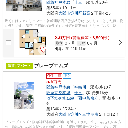
阪急神戸本線
「
十三
」駅 徒歩20分
築35年 / 19.11㎡
大阪府
大阪市淀川区
新高
２丁目4-25
近くにはファミリーマート 神崎川駅西店(徒歩6分)がありちょっとした買い物
に便利です。2駅利用可能の物件です。好評の駅近物件となっており、駅よ
り徒歩6分に立地しています。こちら...
3.6
万
円
(管理費等：3,500円 )
0ヶ月
0ヶ月
敷金
礼金
4階 / 2K / 19.11㎡
ブレーブエムズ
賃貸 | アパート
仲手半額
敷0
5.5
万円
阪急神戸本線
「
神崎川
」駅 徒歩10分
阪急京都本線
「
十三
」駅 徒歩15分
地下鉄御堂筋線
「
西中島南方
」駅 徒歩30
分
築16年 / 25.34㎡
大阪府
大阪市淀川区
三津屋南
２丁目12-4
ブレーブエムズ：阪急神戸本線神崎川にも近くて便利。忙しいあなたの味方
の、敷地内ごみ置き場つきの物件です。2駅利用可能のアパートです。高い