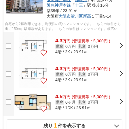
阪急神戸本線
「
十三
」駅 徒歩16分
築39年 / 23.91㎡
大阪府
大阪市淀川区
新高
１丁目5-14
自宅から2駅利用できる、利便性の高いマンションです。こちらの物件から
出て150mに駐車場があります。こちらの物件はマンションです。幅広い層
に好評な、駅から徒歩8分に立地する物件...
4.3
万
円
(管理費等：5,000円 )
0万円
0万円
敷金
礼金
4階 / 2K / 23.91㎡
4.3
万
円
(管理費等：5,000円 )
0万円
0万円
敷金
礼金
4階 / 2K / 23.91㎡
4.5
万
円
(管理費等：5,000円 )
0ヶ月
0万円
敷金
礼金
4階 / 1DK / 23.91㎡
1
残り
件を表示する