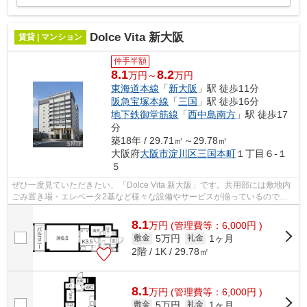
Dolce Vita 新大阪
賃貸 | マンション
仲手半額
8.1
8.2
万円～
万円
東海道本線
「
新大阪
」駅 徒歩11分
阪急宝塚本線
「
三国
」駅 徒歩16分
地下鉄御堂筋線
「
西中島南方
」駅 徒歩17
分
築18年 / 29.71㎡～29.78㎡
大阪府
大阪市淀川区
三国本町
１丁目６-１
５
ぜひ一度見ていただきたい、「Dolce Vita 新大阪」です。共用部には敷地内
ごみ置き場・エレベータ2基など様々な設備やサービスが揃っているので便
利です。防犯対策もバッチリなマンシ...
8.1
万
円
(管理費等：6,000円 )
5万円
1ヶ月
敷金
礼金
2階 / 1K / 29.78㎡
8.1
万
円
(管理費等：6,000円 )
5万円
1ヶ月
敷金
礼金