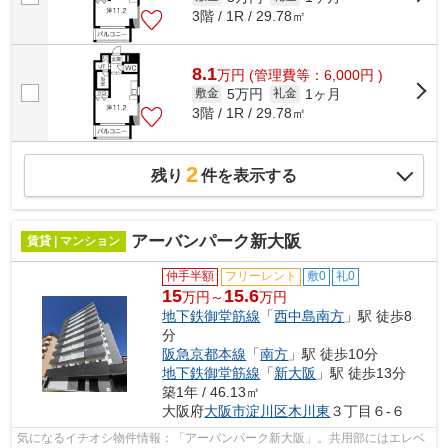
3階 / 1R / 29.78㎡
8.1
万
円
(管理費等：6,000円 )
5万円
1ヶ月
敷金
礼金
3階 / 1R / 29.78㎡
2
残り
件を表示する
アーバンパーク新大阪
賃貸 | マンション
仲手半額
フリーレント
敷0
礼0
15
15.6
万円～
万円
地下鉄御堂筋線
「
西中島南方
」駅 徒歩8
分
阪急京都本線
「
南方
」駅 徒歩10分
地下鉄御堂筋線
「
新大阪
」駅 徒歩13分
築1年 / 46.13㎡
大阪府
大阪市淀川区
木川東
３丁目６-６
気になるイチオシ物件情報：「アーバンパーク新大阪」。共用部にはエレベ