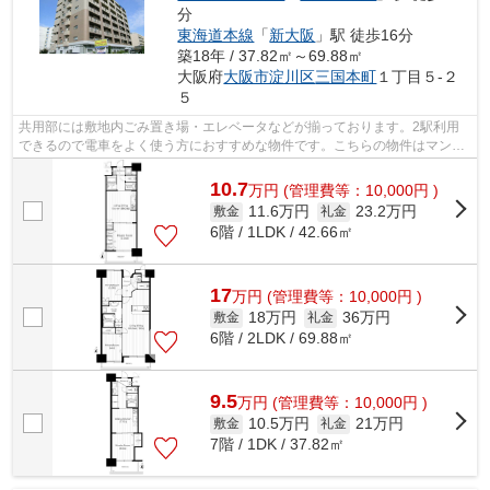
分
東海道本線
「
新大阪
」駅 徒歩16分
築18年 / 37.82㎡～69.88㎡
大阪府
大阪市淀川区
三国本町
１丁目５-２
５
共用部には敷地内ごみ置き場・エレベータなどが揃っております。2駅利用
できるので電車をよく使う方におすすめな物件です。こちらの物件はマンシ
ョンです。風通しが良く真夏の暑い日も...
10.7
万
円
(管理費等：10,000円 )
11.6万円
23.2万円
敷金
礼金
6階 / 1LDK / 42.66㎡
17
万
円
(管理費等：10,000円 )
18万円
36万円
敷金
礼金
6階 / 2LDK / 69.88㎡
9.5
万
円
(管理費等：10,000円 )
10.5万円
21万円
敷金
礼金
7階 / 1DK / 37.82㎡