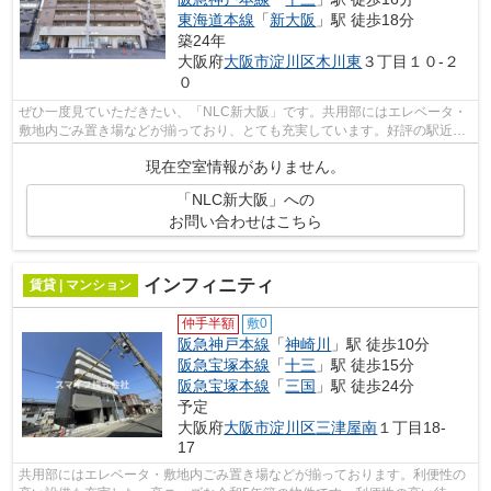
東海道本線
「
新大阪
」駅 徒歩18分
築24年
大阪府
大阪市淀川区
木川東
３丁目１０-２
０
ぜひ一度見ていただきたい、「NLC新大阪」です。共用部にはエレベータ・
敷地内ごみ置き場などが揃っており、とても充実しています。好評の駅近物
件で、徒歩11分でのアクセスが可能です...
現在空室情報がありません。
「NLC新大阪」への
お問い合わせはこちら
インフィニティ
賃貸 | マンション
仲手半額
敷0
阪急神戸本線
「
神崎川
」駅 徒歩10分
阪急宝塚本線
「
十三
」駅 徒歩15分
阪急宝塚本線
「
三国
」駅 徒歩24分
予定
大阪府
大阪市淀川区
三津屋南
１丁目18-
17
共用部にはエレベータ・敷地内ごみ置き場などが揃っております。利便性の