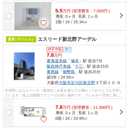
ニーズのある、駅徒歩10分の物件です。...
5.5
万
円
(管理費等：7,000円 )
0ヶ月
1ヶ月
敷金
礼金
1階 / 1K / 25.34㎡
エスリード新北野アーデル
賃貸 | マンション
仲手半額
敷0
7.8
万円
東海道本線
「
塚本
」駅 徒歩7分
阪急神戸本線
「
十三
」駅 徒歩15分
東西線
「
御幣島
」駅 徒歩25分
築3年 / 24.99㎡
大阪府
大阪市淀川区
新北野
３丁目１０-９
共用部にはエレベータ・敷地内ごみ置き場などが備わっておりとても充実し
ています。地上10階建てでニーズの高い物件です。アレルギー予防に適し
た、通気性の良い安心のマンションです...
7.8
万
円
(管理費等：11,000円 )
0ヶ月
1ヶ月
敷金
礼金
6階 / 1K / 24.99㎡