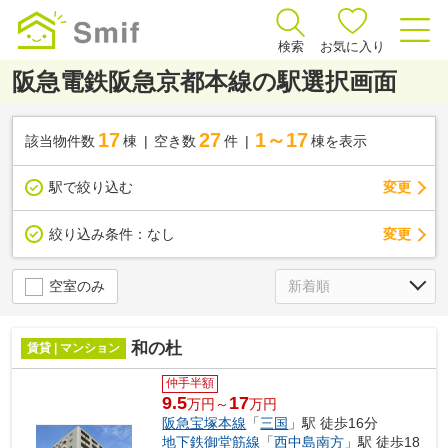
検索
お気に入り
阪急電鉄阪急京都本線の駅選択画面
17
27
1～17
該当物件数
棟
空き数
件
棟を表示
駅で絞り込む
変更
変更
絞り込み条件：
なし
空室のみ
和の杜
賃貸 | マンション
仲手半額
9.5
17
万円～
万円
阪急宝塚本線
「
三国
」駅 徒歩16分
地下鉄御堂筋線
「
西中島南方
」駅 徒歩18