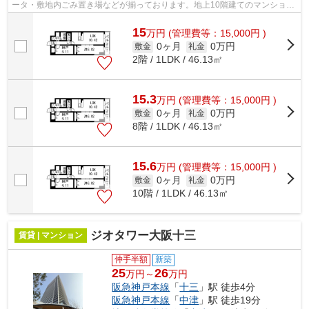
ータ・敷地内ごみ置き場などが揃っております。地上10階建てのマンション
は、弊社イチオシの物件です。令和7年...
15
万
円
(管理費等：15,000円 )
0ヶ月
0万円
敷金
礼金
2階 / 1LDK / 46.13㎡
15.3
万
円
(管理費等：15,000円 )
0ヶ月
0万円
敷金
礼金
8階 / 1LDK / 46.13㎡
15.6
万
円
(管理費等：15,000円 )
0ヶ月
0万円
敷金
礼金
10階 / 1LDK / 46.13㎡
ジオタワー大阪十三
賃貸 | マンション
仲手半額
新築
25
26
万円～
万円
阪急神戸本線
「
十三
」駅 徒歩4分
阪急神戸本線
「
中津
」駅 徒歩19分