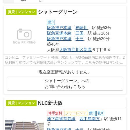
シャトーグリーン
賃貸 | マンション
敷0
阪急神戸本線
「
神崎川
」駅 徒歩3分
阪急宝塚本線
「
三国
」駅 徒歩18分
阪急神戸本線
「
十三
」駅 徒歩20分
築46年
大阪府
大阪市淀川区
新高
６丁目8-4
コンビニ「ファミリーマート 神崎川駅西店」が345m以内にある物件です。2
駅利用可能でとても利便性の高いマンションです。こちらの物件はマンショ
ンです。徒歩3分の位置に駅がある物件...
現在空室情報がありません。
「シャトーグリーン」への
お問い合わせはこちら
NLC新大阪
賃貸 | マンション
仲手無料
フリーレント
敷0
礼0
地下鉄御堂筋線
「
西中島南方
」駅 徒歩11
分
阪急神戸本線
「
十三
」駅 徒歩16分