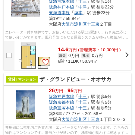
阪急宝塚本線
「
十三
」駅 徒歩1分
阪急神戸本線
「
中津
」駅 徒歩22分
東海道本線
「
塚本
」駅 徒歩23分
築19年 / 58.94㎡
大阪府
大阪市淀川区
十三東
２丁目
エレベーター付き物件です。お使いいただける駅は2駅あり、行き先に応じ
て使い分けができます。風邪予防にもなる通風システムが整った換気がしや
すいシンプルな物件。こちらはマンショ...
14.6
万
円
(管理費等：10,000円 )
0万円
0万円
敷金
礼金
6階 / 1LDK / 58.94㎡
ザ・グランドビュー・オオサカ
賃貸 | マンション
26
95
万円～
万円
阪急神戸本線
「
十三
」駅 徒歩5分
阪急京都本線
「
十三
」駅 徒歩5分
阪急宝塚本線
「
十三
」駅 徒歩5分
築36年 / 77.77㎡～201.56㎡
大阪府
大阪市淀川区
十三東
１丁目２０-３
共用部には敷地内ごみ置き場・エレベータなどが揃っております。こちらの
物件はマンションです。陽当たりが良いので、洗濯物が臭わずに乾きます。