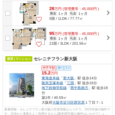
周辺には、徒歩5分で利用できる駅があ...
26
万
円
(管理費等：45,000円 )
1ヶ月
1ヶ月
敷金
礼金
5階 / 1LDK / 77.77㎡
95
万
円
(管理費等：45,000円 )
1ヶ月
1ヶ月
敷金
礼金
21階 / 3LDK / 201.56㎡
セレニテフラン新大阪
賃貸 | マンション
仲手半額
敷0
礼0
15.2
万円
東海道本線
「
新大阪
」駅 徒歩14分
阪急宝塚本線
「
三国
」駅 徒歩16分
地下鉄御堂筋線
「
西中島南方
」駅 徒歩18
分
築1年 / 40.59㎡
大阪府
大阪市淀川区
西宮原
１丁目７-１
新着情報：セレニテフラン新大阪の空室情報ならコチラ。2025年築の物件で
す。日頃から電車をよく利用するなら2駅利用可能な物件はいかがでしょう