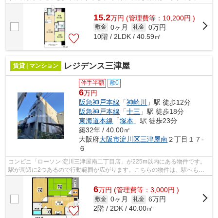
か。こちらの物件はマンションです。当...
15.2
万
円
(管理費等：10,200円 )
0ヶ月
0万円
敷金
礼金
10階 / 2LDK / 40.59㎡
レジデンス三津屋
賃貸 | マンション
仲手半額
敷0
6
万円
阪急神戸本線
「
神崎川
」駅 徒歩12分
阪急神戸本線
「
十三
」駅 徒歩18分
東海道本線
「
塚本
」駅 徒歩23分
築32年 / 40.00㎡
大阪府
大阪市淀川区
三津屋南
２丁目１７-
６
コンビニ「ローソン 淀川三津屋南二丁目店」が225m以内にある物件です。
駅が周辺に2つあるので行動範囲が広がります。こちらの物件は、駅へも徒
歩12分と歩いてアクセスできます。こち...
6
万
円
(管理費等：3,000円 )
0ヶ月
6万円
敷金
礼金
2階 / 2DK / 40.00㎡