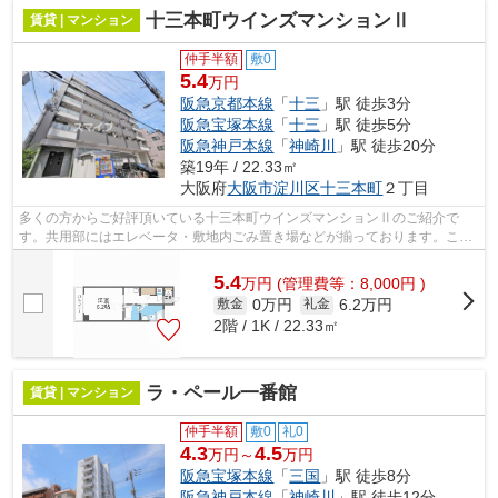
十三本町ウインズマンションⅡ
賃貸 | マンション
仲手半額
敷0
5.4
万円
阪急京都本線
「
十三
」駅 徒歩3分
阪急宝塚本線
「
十三
」駅 徒歩5分
阪急神戸本線
「
神崎川
」駅 徒歩20分
築19年 / 22.33㎡
大阪府
大阪市淀川区
十三本町
２丁目
多くの方からご好評頂いている十三本町ウインズマンションⅡのご紹介で
す。共用部にはエレベータ・敷地内ごみ置き場などが揃っております。こち
らの物件はマンションです。駅まで3分と...
5.4
万
円
(管理費等：8,000円 )
0万円
6.2万円
敷金
礼金
2階 / 1K / 22.33㎡
ラ・ペール一番館
賃貸 | マンション
仲手半額
敷0
礼0
4.3
4.5
万円～
万円
阪急宝塚本線
「
三国
」駅 徒歩8分
阪急神戸本線
「
神崎川
」駅 徒歩12分