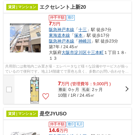
エクセレント上新20
賃貸 | マンション
仲手半額
敷0
7
万円
阪急神戸本線
「
十三
」駅 徒歩7分
東海道本線
「
塚本
」駅 徒歩17分
阪急神戸本線
「
神崎川
」駅 徒歩23分
築7年 / 24.45㎡
大阪府
大阪市淀川区
十三本町
１丁目１８-
１３
共用部には敷地内ごみ置き場・エレベータなど様々な設備やサービスが揃っ
ているので便利です。地上14階建てで景色も良く、多数のお問い合わせをい
ただいております。通風良好で陽の当...
7
万
円
(管理費等：9,000円 )
0ヶ月
2ヶ月
敷金
礼金
10階 / 1R / 24.45㎡
是空JYUSO
賃貸 | マンション
仲手半額
敷0
礼0
14.6
万円