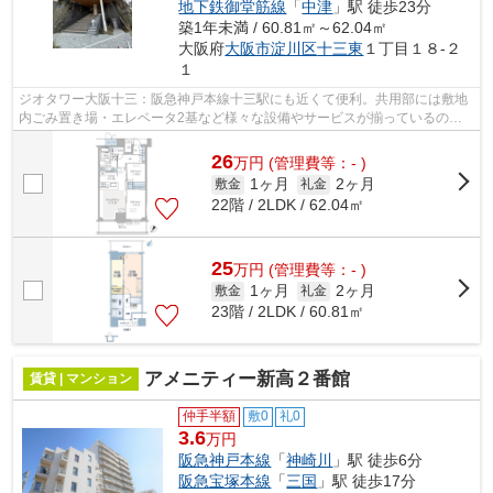
地下鉄御堂筋線
「
中津
」駅 徒歩23分
築1年未満 / 60.81㎡～62.04㎡
大阪府
大阪市淀川区
十三東
１丁目１８-２
１
ジオタワー大阪十三：阪急神戸本線十三駅にも近くて便利。共用部には敷地
内ごみ置き場・エレベータ2基など様々な設備やサービスが揃っているので
便利です。こちらの物件はマンションで...
26
万
円
(管理費等：- )
1ヶ月
2ヶ月
敷金
礼金
22階 / 2LDK / 62.04㎡
25
万
円
(管理費等：- )
1ヶ月
2ヶ月
敷金
礼金
23階 / 2LDK / 60.81㎡
アメニティー新高２番館
賃貸 | マンション
仲手半額
敷0
礼0
3.6
万円
阪急神戸本線
「
神崎川
」駅 徒歩6分
阪急宝塚本線
「
三国
」駅 徒歩17分