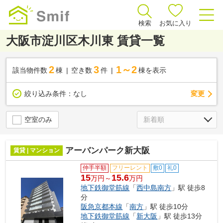
検索
お気に入り
大阪市淀川区木川東 賃貸一覧
2
3
1～2
該当物件数
棟
空き数
件
棟を表示
変更
絞り込み条件：
なし
空室のみ
アーバンパーク新大阪
賃貸 | マンション
仲手半額
フリーレント
敷0
礼0
15
15.6
万円～
万円
地下鉄御堂筋線
「
西中島南方
」駅 徒歩8
分
阪急京都本線
「
南方
」駅 徒歩10分
地下鉄御堂筋線
「
新大阪
」駅 徒歩13分