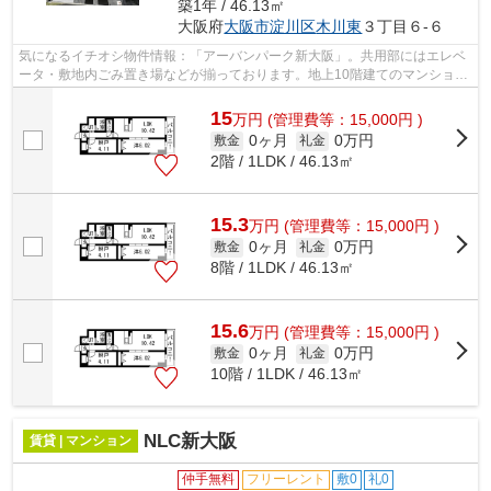
築1年 / 46.13㎡
大阪府
大阪市淀川区
木川東
３丁目６-６
気になるイチオシ物件情報：「アーバンパーク新大阪」。共用部にはエレベ
ータ・敷地内ごみ置き場などが揃っております。地上10階建てのマンション
は、弊社イチオシの物件です。令和7年...
15
万
円
(管理費等：15,000円 )
0ヶ月
0万円
敷金
礼金
2階 / 1LDK / 46.13㎡
15.3
万
円
(管理費等：15,000円 )
0ヶ月
0万円
敷金
礼金
8階 / 1LDK / 46.13㎡
15.6
万
円
(管理費等：15,000円 )
0ヶ月
0万円
敷金
礼金
10階 / 1LDK / 46.13㎡
NLC新大阪
賃貸 | マンション
仲手無料
フリーレント
敷0
礼0