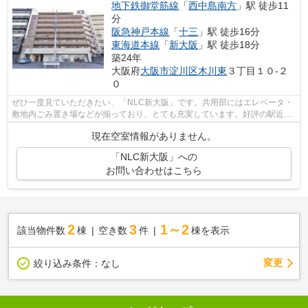
地下鉄御堂筋線
「
西中島南方
」駅 徒歩11
分
阪急神戸本線
「
十三
」駅 徒歩16分
東海道本線
「
新大阪
」駅 徒歩18分
築24年
大阪府
大阪市淀川区
木川東
３丁目１０-２
０
ぜひ一度見ていただきたい、「NLC新大阪」です。共用部にはエレベータ・
敷地内ごみ置き場などが揃っており、とても充実しています。好評の駅近物
件で、徒歩11分でのアクセスが可能です...
現在空室情報がありません。
「NLC新大阪」への
お問い合わせはこちら
2
3
1～2
該当物件数
棟
空き数
件
棟を表示
変更
絞り込み条件：
なし