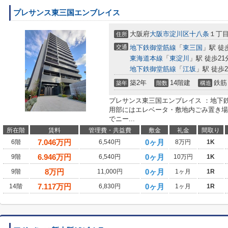
プレサンス東三国エンブレイス
大阪府
大阪市淀川区
十八条
１丁目
住所
交通
地下鉄御堂筋線
「
東三国
」駅 徒
東海道本線
「
東淀川
」駅 徒歩21
地下鉄御堂筋線
「
江坂
」駅 徒歩2
築2年
14階建
鉄筋
築年
階数
構造
プレサンス東三国エンブレイス ：地下
用部にはエレベータ・敷地内ごみ置き場
でニー...
所在階
賃料
管理費・共益費
敷金
礼金
間取り
7.046
万円
0ヶ月
6階
6,540円
8万円
1K
6.946
万円
0ヶ月
9階
6,540円
10万円
1K
8
万円
0ヶ月
9階
11,000円
1ヶ月
1R
7.117
万円
0ヶ月
14階
6,830円
1ヶ月
1R