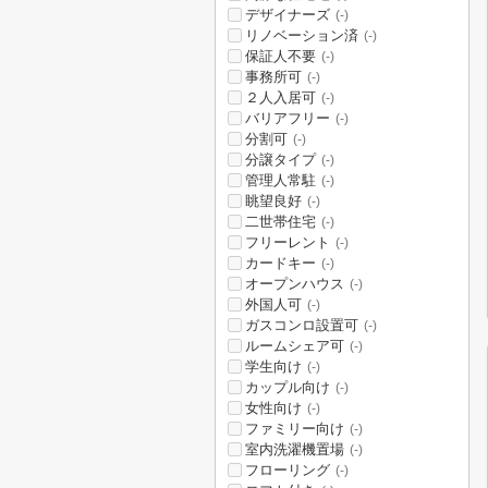
デザイナーズ
(-)
リノベーション済
(-)
保証人不要
(-)
事務所可
(-)
２人入居可
(-)
バリアフリー
(-)
分割可
(-)
分譲タイプ
(-)
管理人常駐
(-)
眺望良好
(-)
二世帯住宅
(-)
フリーレント
(-)
カードキー
(-)
オープンハウス
(-)
外国人可
(-)
ガスコンロ設置可
(-)
ルームシェア可
(-)
学生向け
(-)
カップル向け
(-)
女性向け
(-)
ファミリー向け
(-)
室内洗濯機置場
(-)
フローリング
(-)