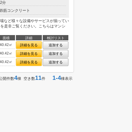
2分
鉄筋コンクリート
場など様々な設備やサービスが揃ってい
ンを是非ご覧ください。こちらはマンシ
面積
詳細
検討リスト
40.42㎡
詳細を見る
追加する
40.42㎡
詳細を見る
追加する
40.42㎡
詳細を見る
追加する
4
11
1-4
公開件数
棟 空き数
件
棟表示