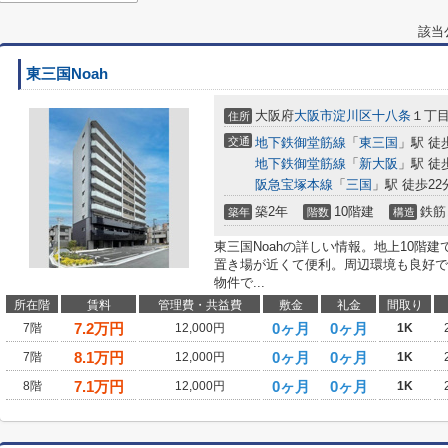
該当
東三国Noah
大阪府
大阪市淀川区
十八条
１丁目
住所
交通
地下鉄御堂筋線
「
東三国
」駅 徒
地下鉄御堂筋線
「
新大阪
」駅 徒
阪急宝塚本線
「
三国
」駅 徒歩22
築2年
10階建
鉄筋
築年
階数
構造
東三国Noahの詳しい情報。地上10階
置き場が近くて便利。周辺環境も良好で
物件で...
所在階
賃料
管理費・共益費
敷金
礼金
間取り
7.2
万円
0ヶ月
0ヶ月
7階
12,000円
1K
8.1
万円
0ヶ月
0ヶ月
7階
12,000円
1K
7.1
万円
0ヶ月
0ヶ月
8階
12,000円
1K