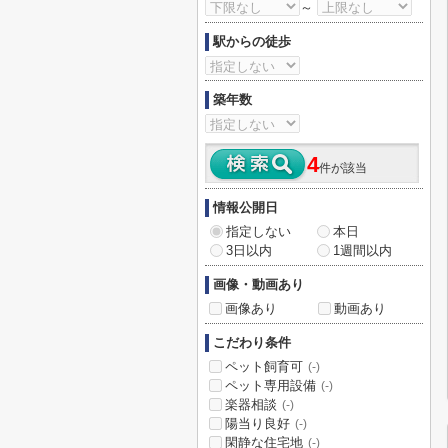
～
駅からの徒歩
築年数
4
件が該当
情報公開日
指定しない
本日
3日以内
1週間以内
画像・動画あり
画像あり
動画あり
こだわり条件
ペット飼育可
(-)
ペット専用設備
(-)
楽器相談
(-)
陽当り良好
(-)
閑静な住宅地
(-)