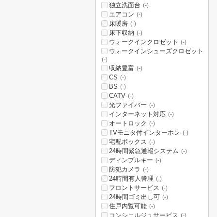
独立洗面台
(-)
エアコン
(-)
床暖房
(-)
床下収納
(-)
ウォークインクロゼット
(-)
ウォークインシューズクロゼット
(-)
収納豊富
(-)
CS
(-)
BS
(-)
CATV
(-)
光ファイバー
(-)
インターネット対応
(-)
オートロック
(-)
TVモニタ付インターホン
(-)
宅配ボックス
(-)
24時間緊急通報システム
(-)
ディンプルキー
(-)
防犯カメラ
(-)
24時間有人管理
(-)
フロントサービス
(-)
24時間ゴミ出し可
(-)
住戸内覧可能
(-)
コンシェルジュサービス
(-)