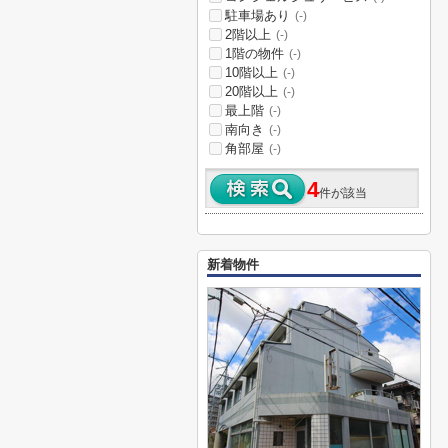
駐車場あり
(-)
2階以上
(-)
1階の物件
(-)
10階以上
(-)
20階以上
(-)
最上階
(-)
南向き
(-)
角部屋
(-)
4
件が該当
新着物件