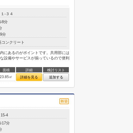
１-３４
歩8分
分
9分
筋コンクリート
以内にあるのがポイントです。共用部には
な設備やサービスが揃っているので便利
面積
詳細
検討リスト
23.85㎡
詳細を見る
追加する
5-4
歩17分
分