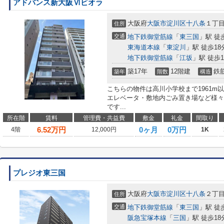
アドバンス新大阪Ⅵビオラ
大阪府
大阪市淀川区
十八条
１丁目
住所
交通
地下鉄御堂筋線
「
東三国
」駅 徒
東海道本線
「
東淀川
」駅 徒歩18
地下鉄御堂筋線
「
江坂
」駅 徒歩1
築17年
12階建
鉄
築年
階数
構造
こちらの物件は高川小学校まで1961m
エレベータ・敷地内ごみ置き場など様々
です...
所在階
賃料
管理費・共益費
敷金
礼金
間取り
6.52
万円
0ヶ月
0万円
4階
12,000円
1K
プレジオ東三国
大阪府
大阪市淀川区
十八条
２丁目1
住所
交通
地下鉄御堂筋線
「
東三国
」駅 徒
阪急宝塚本線
「
三国
」駅 徒歩18