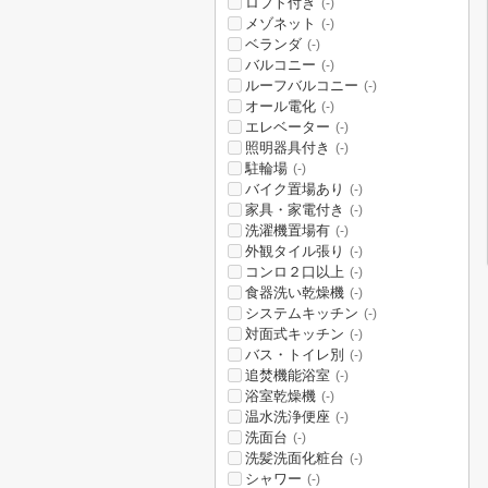
ロフト付き
(-)
メゾネット
(-)
ベランダ
(-)
バルコニー
(-)
ルーフバルコニー
(-)
オール電化
(-)
エレベーター
(-)
照明器具付き
(-)
駐輪場
(-)
バイク置場あり
(-)
家具・家電付き
(-)
洗濯機置場有
(-)
外観タイル張り
(-)
コンロ２口以上
(-)
食器洗い乾燥機
(-)
システムキッチン
(-)
対面式キッチン
(-)
バス・トイレ別
(-)
追焚機能浴室
(-)
浴室乾燥機
(-)
温水洗浄便座
(-)
洗面台
(-)
洗髪洗面化粧台
(-)
シャワー
(-)