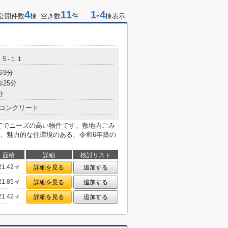
4
11
1-4
公開件数
棟 空き数
件
棟表示
５-１１
歩9分
歩25分
分
コンクリート
建てでニーズの高い物件です。敷地内ごみ
、魅力的な住環境のある、令和6年築の
面積
詳細
検討リスト
21.42㎡
詳細を見る
追加する
21.85㎡
詳細を見る
追加する
21.42㎡
詳細を見る
追加する