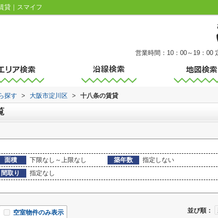
賃貸｜スマイフ
営業時間：10：00～19：00
から探す
>
大阪市淀川区
>
十八条の賃貸
覧
面積
下限なし～上限なし
築年数
指定しない
間取り
指定なし
並び順：
空室物件のみ表示