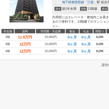
地下鉄御堂筋線
「
江坂
」駅 徒歩2
築1年未満
13階建
築年
階数
構造
共用部にはエレベータ・敷地内ごみ置き
るので便利です。13階建てのマンショ
ョン...
所在階
賃料
管理費・共益費
敷金
礼金
間取り
11.9
万円
0ヶ月
0ヶ月
3階
15,000円
1LDK
12
万円
0ヶ月
0ヶ月
4階
15,000円
1LDK
12
万円
0ヶ月
0ヶ月
4階
15,000円
1LDK
該当