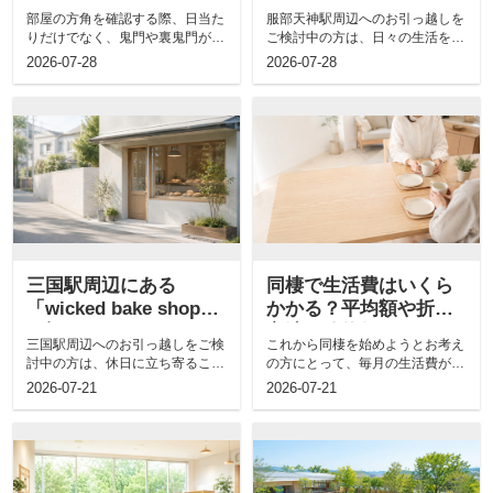
きの特徴についても解
80」の概要！特徴もご
部屋の方角を確認する際、日当た
服部天神駅周辺へのお引っ越しを
説
紹介
りだけでなく、鬼門や裏鬼門が気
ご検討中の方は、日々の生活を支
になる方もいるのではないでしょ
える周辺の住環境や、便利な商業
2026-07-28
2026-07-28
うか。南向...
施設につい...
三国駅周辺にある
同棲で生活費はいくら
「wicked bake shop」
かかる？平均額や折半
の概要！メニューもご
方法と節約術について
三国駅周辺へのお引っ越しをご検
これから同棲を始めようとお考え
紹介
も解説
討中の方は、休日に立ち寄ること
の方にとって、毎月の生活費が一
のできる魅力的なお店が近隣にあ
体どれくらいかかるのかは気にな
2026-07-21
2026-07-21
るかどうか...
る問題でし...