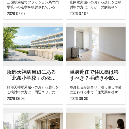
三国駅周辺でファッション系専門
庄内駅周辺へのお引っ越しをご検
要！学科もご紹介
介
学校への進学を検討されている方
討中の方は、万が一の病気やケガ
は、周辺の住みやすさやどのよう
の際にいつでも頼ることができる
2026-07-07
2026-07-07
な施設があ...
専門的な医...
服部天神駅周辺にある
単身赴任で住民票は移
「北条小学校」の概
すべき？手続きや影響
要！特徴などもご紹介
についても解説
服部天神駅周辺へのお引っ越しを
単身赴任が決まり、引っ越し準備
ご検討中の方は、周辺エリアにお
に追われる中で「住民票を移すべ
ける住みやすさや生活に便利な施
きか」と悩まれる方は非常に多い
2026-06-30
2026-06-30
設情報など...
ものです。...