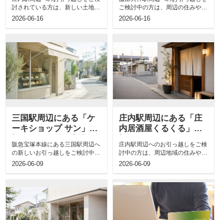
ご紹介
討されている方は、新しい土地で
ご検討中の方は、周辺の住みやす
の快適な住環境や、日常的に利用
さや施設について気になっている
2026-06-16
2026-06-16
できる便利...
かと思いま...
三国駅周辺にある「ケ
庄内駅周辺にある「庄
ーキショップ サン」の
内居酒屋くるくる」の
概要！おすすめ商品も
概要！メニューもご紹
阪急宝塚本線にある三国駅周辺へ
庄内駅周辺へのお引っ越しをご検
ご紹介
介
の新しいお引っ越しをご検討中の
討中の方は、周辺地域の住みやす
方は、地域の住みやすさや利便性
さや飲食店の充実度といった様々
2026-06-09
2026-06-09
の高い施設...
な施設につ...