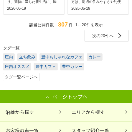
り、期待に満ちた新生活に、胸を
方は、周辺の住みやすさや利便性
躍らせている方も多いのではない
の高い施設について、事前に情報
2026-05-19
2026-05-19
でしょうか...
収集を行っ...
307
該当公開件数：
件
1～20
件を表示
次の20件へ
タグ一覧
庄内
立ち飲み
豊中おしゃれなカフェ
カレー
庄内オススメ
豊中カフェ
豊中カレー
タグ一覧ページへ
ページトップへ
沿線から探す
エリアから探す
お客様の声一覧
スタッフ紹介一覧