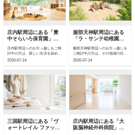
庄内駅周辺にある「豊
服部天神駅周辺にある
中そらいろ保育園」の
「ラ・サンテ幼稚園」
概要！保育もご紹介
の概要！特徴もご紹介
庄内駅周辺へのお引っ越しをご検
服部天神駅周辺へのお引っ越しを
討中の方は、新しい生活を始める
ご検討中の方は、その地域の住み
にあたって、大切なお子さまを預
やすさや周辺施設などの詳細な情
2026-07-14
2026-07-14
ける環境に...
報が気にな...
三国駅周辺にある「ヴ
庄内駅周辺にある「大
ォートレイル ファッシ
阪脳神経外科病院」の
ョンアカデミー」の概
概要！救急体制もご紹