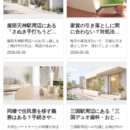
服部天神駅周辺にある
家賃の引き落としに間
「さぬき手打ちうどん
に合わない？対処法や
銭形」について！概要
滞納のリスクについて
服部天神駅周辺へのお引っ越しを
毎月の家賃支払いで、正確な引き
やメニューもご紹介
も解説
ご検討中の方は、周辺の住みやす
落とし日や、遅れてしまった際の
さや飲食店について気になってい
影響について、不安を感じたこと
2026-05-26
2026-05-26
るかと思い...
はありませ...
同棲で住民票を移す義
三国駅周辺にある「三
務はある？手続きや世
国デュオ歯科・おとな
帯主の決め方について
こども矯正歯科」の概
大切なパートナーとの同棲が決ま
三国駅周辺への引越しを検討中の
も解説
要！診療内容もご紹介