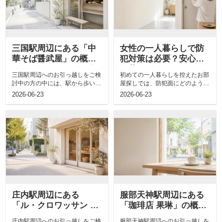
三国駅周辺にある「中
女性の一人暮らしで防
華そば醤武屋」の概
犯対策は必要？安心し
要！メニューもご紹介
て暮らすためのポイン
三国駅周辺へのお引っ越しをご検
初めての一人暮らしを控えたお部
トも解説
討中の方の中には、駅から歩いて
屋探しでは、防犯面にどのような
通える飲食店があるか気になる方
不安を感じていますか。新生活を
2026-06-23
2026-06-23
もいるでし...
安心してス...
庄内駅周辺にある
服部天神駅周辺にある
「ル・クロワッサン 庄
「珈琲店 果琳」の概
内店」の概要！商品も
要！メニューもご紹介
庄内駅周辺へのお引っ越しをご検
服部天神駅周辺へのお引っ越しを