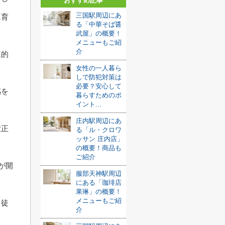
おすすめ記事
三国駅周辺にあ
に育
る「中華そば醤
武屋」の概要！
メニューもご紹
介
庭的
女性の一人暮ら
しで防犯対策は
必要？安心して
感を
暮らすためのポ
イント...
。
庄内駅周辺にあ
大正
る「ル・クロワ
ッサン 庄内店」
の概要！商品も
ご紹介
が開
服部天神駅周辺
にある「珈琲店
果琳」の概要！
メニューもご紹
り徒
介