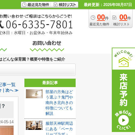
最終更新：2026年08月07日
00
00
件
件
最近見た物件
検討リスト
定休日：水曜日・お盆休み・年末年始休み
はどんな保育園？概要や特徴をご紹介
最新記事
記事一覧
｜次へ ≫
部屋の方角はど
う選ぶ？鬼門や
南向き北向きの
園？
特徴についても
解説
24-05-14
服部天神駅周辺
にある「ベーカ
リープラザ・