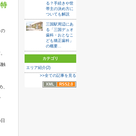
る？手続きや世
の特
帯主の決め方に
ついても解説
三国駅周辺にあ
る「三国デュオ
るの
歯科・おとなこ
ども矯正歯科」
の概要...
す。
カテゴリ
感触
エリア紹介(2)
。
>>全ての記事を見る
XML
RSS2.0
め、
で
の日