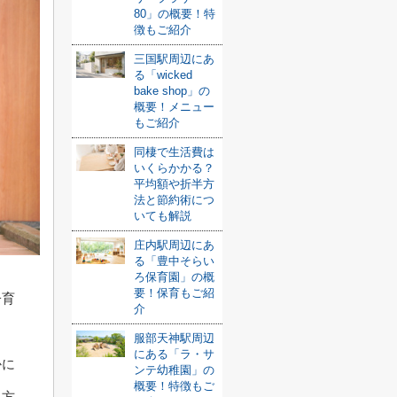
80」の概要！特
徴もご紹介
三国駅周辺にあ
る「wicked
bake shop」の
概要！メニュー
もご紹介
同棲で生活費は
いくらかかる？
平均額や折半方
法と節約術につ
いても解説
庄内駅周辺にあ
る「豊中そらい
ろ保育園」の概
要！保育もご紹
子育
介
服部天神駅周辺
にある「ラ・サ
かに
ンテ幼稚園」の
概要！特徴もご
る方