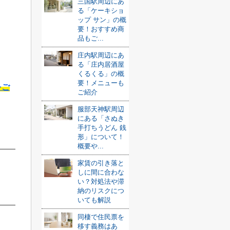
三国駅周辺にあ
る「ケーキショ
ップ サン」の概
要！おすすめ商
品もご...
庄内駅周辺にあ
る「庄内居酒屋
くるくる」の概
要！メニューも
をご
ご紹介
服部天神駅周辺
にある「さぬき
手打ちうどん 銭
形」について！
概要や...
家賃の引き落と
しに間に合わな
い？対処法や滞
納のリスクにつ
いても解説
同棲で住民票を
移す義務はあ