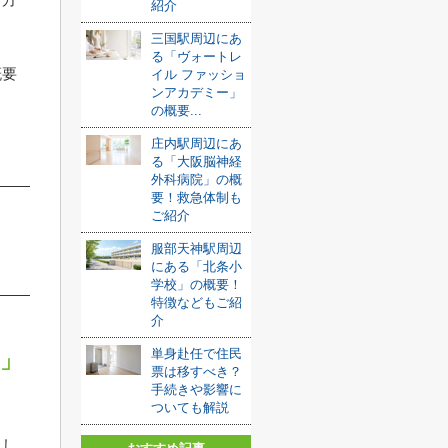
紹介
三国駅周辺にあ
る「ヴォートレ
概要
イル ファッショ
ンアカデミー」
の概要...
庄内駅周辺にあ
る「大阪脳神経
外科病院」の概
要！救急体制も
ご紹介
服部天神駅周辺
にある「北条小
学校」の概要！
特徴などもご紹
介
単身赴任で住民
」
票は移すべき？
手続きや影響に
ついても解説
らし