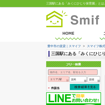
三国駅にある「みくにひじり保育園」とは
豊中市の賃貸｜スマイフ
>
スマイフ株
三国駅にある「みくにひじ
エリア| 駅
賃料
面積
-
件該当