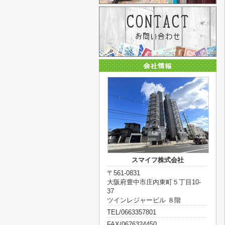
スマイフ株式会社
〒561-0831
大阪府豊中市庄内東町５丁目10-
37
ツインレジャービル ８階
TEL/0663357801
FAX/0676324450