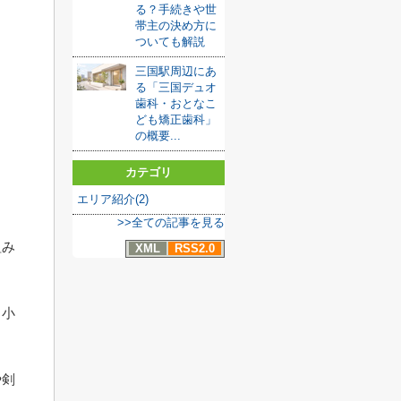
る？手続きや世
帯主の決め方に
ついても解説
三国駅周辺にあ
る「三国デュオ
歯科・おとなこ
ども矯正歯科」
の概要...
カテゴリ
エリア紹介(2)
>>全ての記事を見る
組み
XML
RSS2.0
、小
や剣