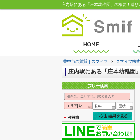
庄内駅にある「庄本幼稚園」の概要！遊び
豊中市の賃貸｜スマイフ
>
スマイフ株
庄内駅にある「庄本幼稚園
エリア| 駅
賃料
面積
-
件該当