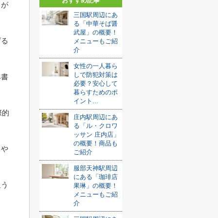
おすすめ記事
ちが
三国駅周辺にあ
る「中華そば醤
武屋」の概要！
げる
メニューもご紹
介
女性の一人暮ら
しで防犯対策は
み書
必要？安心して
暮らすためのポ
イント...
際的
庄内駅周辺にあ
る「ル・クロワ
ッサン 庄内店」
の概要！商品も
力や
ご紹介
服部天神駅周辺
にある「珈琲店
通う
果琳」の概要！
メニューもご紹
介