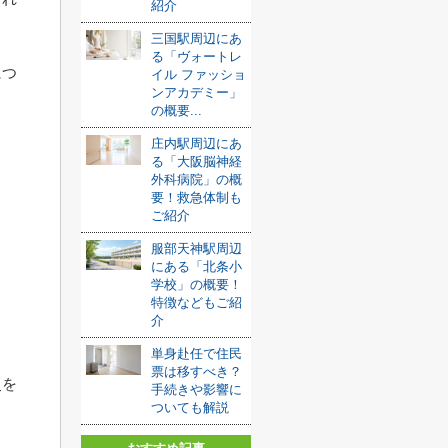
紹介
三国駅周辺にあ
る「ヴォートレ
につ
イル ファッショ
ンアカデミー」
の概要...
庄内駅周辺にあ
る「大阪脳神経
外科病院」の概
要！救急体制も
ご紹介
服部天神駅周辺
にある「北条小
学校」の概要！
特徴などもご紹
介
単身赴任で住民
票は移すべき？
史を
手続きや影響に
ついても解説