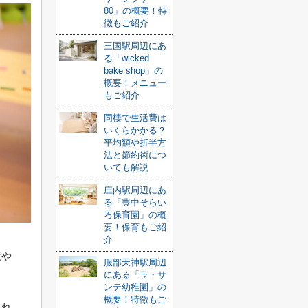
80」の概要！特
徴もご紹介
三国駅周辺にあ
る「wicked
bake shop」の
概要！メニュー
もご紹介
同棲で生活費は
いくらかかる？
平均額や折半方
法と節約術につ
いても解説
庄内駅周辺にあ
る「豊中そらい
ろ保育園」の概
要！保育もご紹
介
境や
服部天神駅周辺
にある「ラ・サ
ンテ幼稚園」の
概要！特徴もご
られ