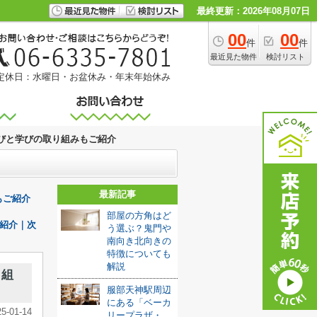
最終更新：2026年08月07日
00
00
件
件
最近見た物件
検討リスト
定休日：水曜日・お盆休み・年末年始休み
びと学びの取り組みもご紹介
最新記事
もご紹介
部屋の方角はど
紹介｜次
う選ぶ？鬼門や
南向き北向きの
特徴についても
解説
り組
服部天神駅周辺
にある「ベーカ
25-01-14
リープラザ・