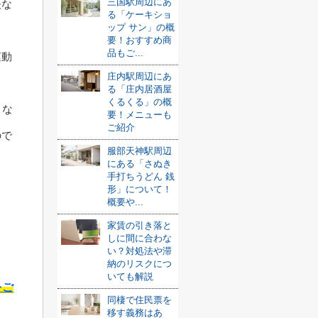
三国駅周辺にあ
夫な
る「ケーキショ
ップ サン」の概
要！おすすめ商
品もご...
運動
庄内駅周辺にあ
る「庄内居酒屋
くるくる」の概
こな
要！メニューも
ご紹介
ので
服部天神駅周辺
にある「さぬき
手打ちうどん 銭
形」について！
概要や...
家賃の引き落と
しに間に合わな
い？対処法や滞
納のリスクにつ
いても解説
をご
同棲で住民票を
移す義務はあ