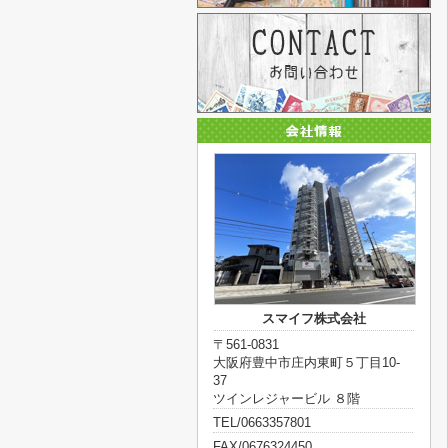
スマイフ株式会社
〒561-0831
大阪府豊中市庄内東町５丁目10-
37
ツインレジャービル ８階
TEL/0663357801
FAX/0676324450