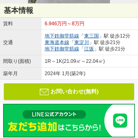
基本情報
賃料
6.946万円～8万円
地下鉄御堂筋線
「
東三国
」駅 徒歩12分
交通
東海道本線
「
東淀川
」駅 徒歩21分
地下鉄御堂筋線
「
江坂
」駅 徒歩21分
間取り(面積)
1R～1K(21.09㎡～22.04㎡)
築年月
2024年 1月(築2年)
お問い合わせ(無料)