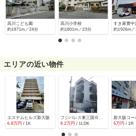
高川こども園
高川小学校
すき家豊中
約1871m／24分
約1801m／23分
約1926m／
エリアの近い物件
エステムヒルズ新大阪
フジパレス東三国Ⅲ番館
6.8
万
円
/ 1K
8.2
万
円
/ 1LDK
5
万
円
/ 1R