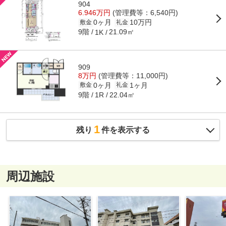
904
6.946万円
(管理費等：6,540円)
0ヶ月
10万円
敷金
礼金
9階
21.09㎡
1K
909
8万円
(管理費等：11,000円)
0ヶ月
1ヶ月
敷金
礼金
9階
22.04㎡
1R
1
残り
件を表示する
周辺施設