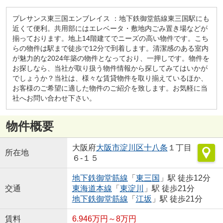
プレサンス東三国エンブレイス ：地下鉄御堂筋線東三国駅にも
近くて便利。共用部にはエレベータ・敷地内ごみ置き場などが
揃っております。地上14階建てでニーズの高い物件です。こち
らの物件は駅まで徒歩で12分で到着します。清潔感のある室内
が魅力的な2024年築の物件となっており、一押しです。物件を
お探しなら、当社が取り扱う物件情報から探してみてはいかが
でしょうか？当社は、様々な賃貸物件を取り揃えているほか、
お客様のご希望に適した物件のご紹介を致します。お気軽に当
社へお問い合わせ下さい。
物件概要
大阪府
大阪市淀川区
十八条
１丁目
所在地
６-１５
地下鉄御堂筋線
「
東三国
」駅 徒歩12分
交通
東海道本線
「
東淀川
」駅 徒歩21分
地下鉄御堂筋線
「
江坂
」駅 徒歩21分
賃料
6.946万円～8万円