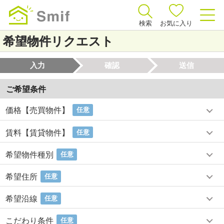
検索
お気に入り
希望物件リクエスト
入力
確認
送信
ご希望条件
価格【売買物件】
任意
賃料【賃貸物件】
任意
希望物件種別
任意
希望住所
任意
希望沿線
任意
こだわり条件
任意