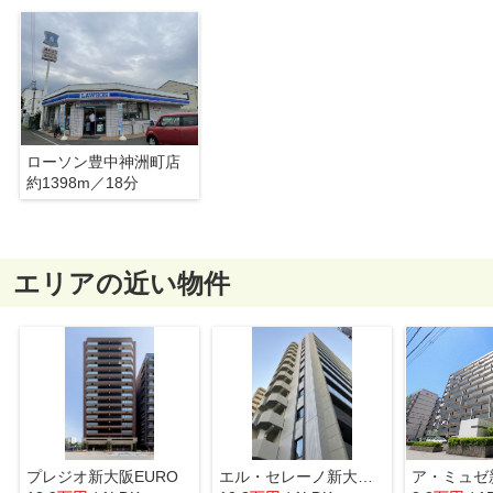
ローソン豊中神洲町店
約1398m／18分
エリアの近い物件
プレジオ新大阪EURO
エル・セレーノ新大阪北
ア・ミュゼ