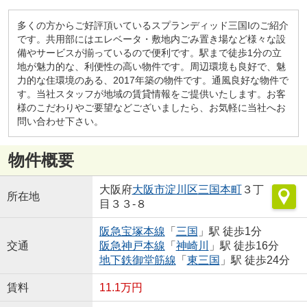
多くの方からご好評頂いているスプランディッド三国Iのご紹介
です。共用部にはエレベータ・敷地内ごみ置き場など様々な設
備やサービスが揃っているので便利です。駅まで徒歩1分の立
地が魅力的な、利便性の高い物件です。周辺環境も良好で、魅
力的な住環境のある、2017年築の物件です。通風良好な物件で
す。当社スタッフが地域の賃貸情報をご提供いたします。お客
様のこだわりやご要望などございましたら、お気軽に当社へお
問い合わせ下さい。
物件概要
大阪府
大阪市淀川区
三国本町
３丁
所在地
目３３-８
阪急宝塚本線
「
三国
」駅 徒歩1分
交通
阪急神戸本線
「
神崎川
」駅 徒歩16分
地下鉄御堂筋線
「
東三国
」駅 徒歩24分
賃料
11.1万円