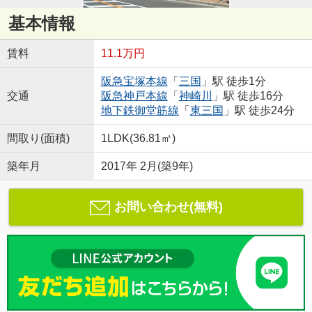
基本情報
賃料
11.1万円
阪急宝塚本線
「
三国
」駅 徒歩1分
交通
阪急神戸本線
「
神崎川
」駅 徒歩16分
地下鉄御堂筋線
「
東三国
」駅 徒歩24分
間取り(面積)
1LDK(36.81㎡)
築年月
2017年 2月(築9年)
お問い合わせ(無料)