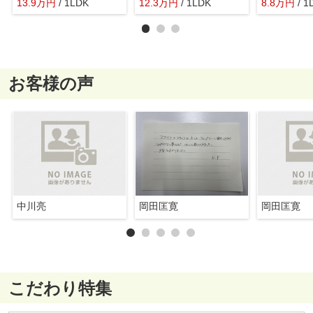
13.9
万
円
/ 1LDK
12.3
万
円
/ 1LDK
8.8
万
円
/ 1
お客様の声
中川亮
岡田匡寛
岡田匡寛
こだわり特集