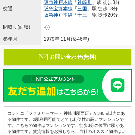
阪急神戸本線
「
神崎川
」駅 徒歩3分
交通
阪急宝塚本線
「
三国
」駅 徒歩18分
阪急神戸本線
「
十三
」駅 徒歩20分
間取り(面積)
-(-)
築年月
1979年 11月(築46年)
お問い合わせ(無料)
コンビニ「ファミリーマート 神崎川駅西店」が345m以内にあ
る物件です。2駅利用可能でとても利便性の高いマンションで
す。こちらの物件はマンションです。徒歩3分の位置に駅があ
る物件です。賃貸情報をお探しなら、当社のオススメ物件はい