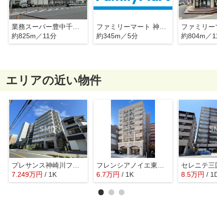
業務スーパー豊中千成店
ファミリーマート 神崎川駅西店
約825m／11分
約345m／5分
約804m／1
エリアの近い物件
プレサンス神崎川ファインブレス
フレンシアノイエ東三国(旧：ラグゼ東三国Ⅰ)
セレニテ三
7.249
万
円
/ 1K
6.7
万
円
/ 1K
8.5
万
円
/ 1