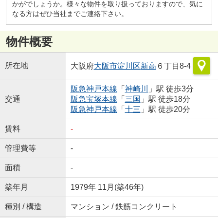
かがでしょうか。様々な物件を取り扱っておりますので、気に
なる方はぜひ当社までご連絡下さい。
物件概要
所在地
大阪府
大阪市淀川区
新高
６丁目8-4
阪急神戸本線
「
神崎川
」駅 徒歩3分
交通
阪急宝塚本線
「
三国
」駅 徒歩18分
阪急神戸本線
「
十三
」駅 徒歩20分
賃料
-
管理費等
-
面積
-
築年月
1979年 11月(築46年)
種別 / 構造
マンション / 鉄筋コンクリート