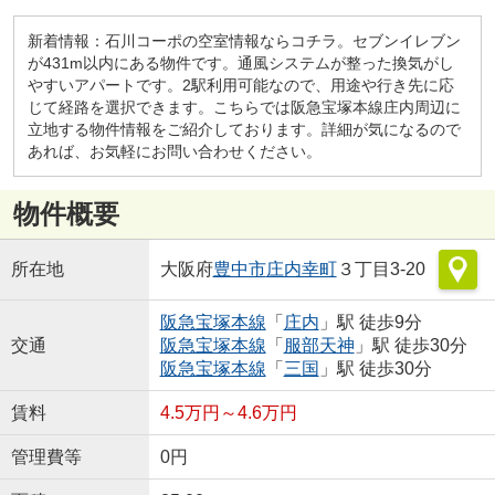
新着情報：石川コーポの空室情報ならコチラ。セブンイレブン
が431m以内にある物件です。通風システムが整った換気がし
やすいアパートです。2駅利用可能なので、用途や行き先に応
じて経路を選択できます。こちらでは阪急宝塚本線庄内周辺に
立地する物件情報をご紹介しております。詳細が気になるので
あれば、お気軽にお問い合わせください。
物件概要
所在地
大阪府
豊中市
庄内幸町
３丁目3-20
阪急宝塚本線
「
庄内
」駅 徒歩9分
交通
阪急宝塚本線
「
服部天神
」駅 徒歩30分
阪急宝塚本線
「
三国
」駅 徒歩30分
賃料
4.5万円～4.6万円
管理費等
0円