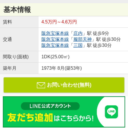
基本情報
賃料
4.5万円～4.6万円
阪急宝塚本線
「
庄内
」駅 徒歩9分
交通
阪急宝塚本線
「
服部天神
」駅 徒歩30分
阪急宝塚本線
「
三国
」駅 徒歩30分
間取り(面積)
1DK(25.00㎡)
築年月
1973年 8月(築53年)
お問い合わせ(無料)