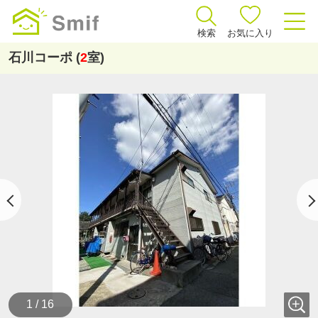
検索
お気に入り
石川コーポ (
2
室)
1 / 16