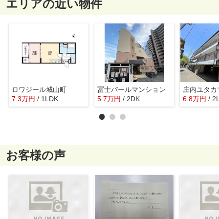
エリアの近い物件
ロワジール城山町
冨士パールマンション
庄内ユタカ
7.3
万
円
/ 1LDK
5.7
万
円
/ 2DK
6.8
万
円
/ 2
お客様の声