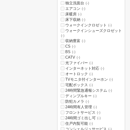
独立洗面台
(-)
エアコン
(-)
床暖房
(-)
床下収納
(-)
ウォークインクロゼット
(-)
ウォークインシューズクロゼット
(-)
収納豊富
(-)
CS
(-)
BS
(-)
CATV
(-)
光ファイバー
(-)
インターネット対応
(-)
オートロック
(-)
TVモニタ付インターホン
(-)
宅配ボックス
(-)
24時間緊急通報システム
(-)
ディンプルキー
(-)
防犯カメラ
(-)
24時間有人管理
(-)
フロントサービス
(-)
24時間ゴミ出し可
(-)
住戸内覧可能
(-)
コンシェルジュサービス
(-)