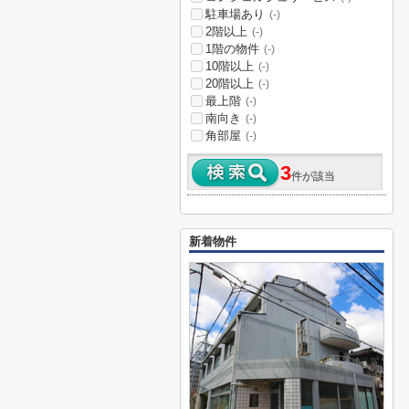
駐車場あり
(-)
2階以上
(-)
1階の物件
(-)
10階以上
(-)
20階以上
(-)
最上階
(-)
南向き
(-)
角部屋
(-)
3
件が該当
新着物件