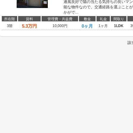
通風良好で陽の当たる気持ちの良いマン
能な物件なので、交通経路を選ぶことが
かがで...
所在階
賃料
管理費・共益費
敷金
礼金
間取り
5.3
万円
0ヶ月
3階
10,000円
1ヶ月
1LDK
3
該