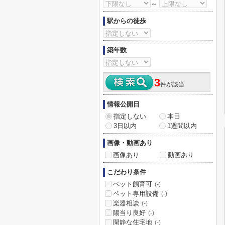
～
駅からの徒歩
築年数
3
件が該当
情報公開日
指定しない
本日
3日以内
1週間以内
画像・動画あり
画像あり
動画あり
こだわり条件
ペット飼育可
(-)
ペット専用設備
(-)
楽器相談
(-)
陽当り良好
(-)
閑静な住宅地
(-)