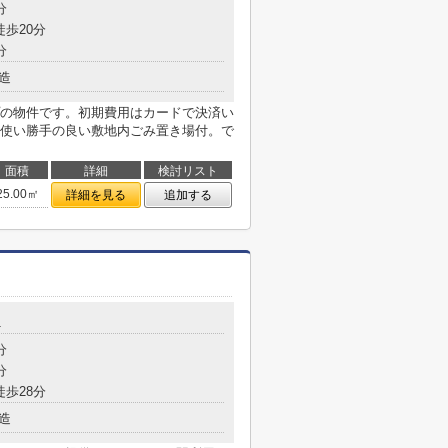
分
徒歩20分
分
造
の物件です。初期費用はカードで決済い
使い勝手の良い敷地内ごみ置き場付。で
面積
詳細
検討リスト
25.00㎡
詳細を見る
追加する
1
分
分
徒歩28分
造