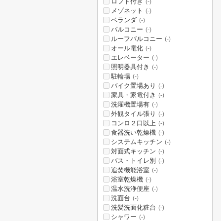
ロフト付き
(-)
メゾネット
(-)
ベランダ
(-)
バルコニー
(-)
ルーフバルコニー
(-)
オール電化
(-)
エレベーター
(-)
照明器具付き
(-)
駐輪場
(-)
バイク置場あり
(-)
家具・家電付き
(-)
洗濯機置場有
(-)
外観タイル張り
(-)
コンロ２口以上
(-)
食器洗い乾燥機
(-)
システムキッチン
(-)
対面式キッチン
(-)
バス・トイレ別
(-)
追焚機能浴室
(-)
浴室乾燥機
(-)
温水洗浄便座
(-)
洗面台
(-)
洗髪洗面化粧台
(-)
シャワー
(-)