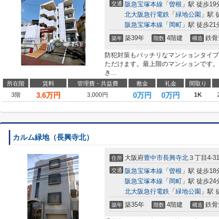
交通
阪急宝塚本線
「
曽根
」駅 徒歩19
北大阪急行電鉄
「
緑地公園
」駅 
阪急宝塚本線
「
岡町
」駅 徒歩21
築39年
4階建
鉄骨
築年
階数
構造
防犯対策もバッチリなマンションタイプ
ただけます。最上階のマンションです。
き...
所在階
賃料
管理費・共益費
敷金
礼金
間取り
3.6
万円
0万円
0万円
3階
3,000円
1K
カルム緑地（長興寺北）
大阪府
豊中市
長興寺北
３丁目4-3
住所
交通
阪急宝塚本線
「
曽根
」駅 徒歩18
阪急宝塚本線
「
岡町
」駅 徒歩24
北大阪急行電鉄
「
緑地公園
」駅 
築35年
4階建
鉄骨
築年
階数
構造