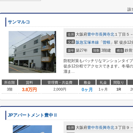
該
サンマルコ
大阪府
豊中市
長興寺北
１丁目５
住所
交通
阪急宝塚本線
「
曽根
」駅 徒歩12
築27年
3階建
鉄骨
築年
階数
構造
防犯対策もバッチリなマンションタイプ
徒歩12分程でアクセスできます。冬場
溜ま...
所在階
賃料
管理費・共益費
敷金
礼金
間取り
3.8
万円
0ヶ月
3階
2,000円
1ヶ月
1R
2
JPアパートメント豊中Ⅱ
大阪府
豊中市
長興寺北
３丁目９
住所