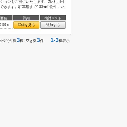
ションをご提供いたします。2駅利用可
できます。駐車場まで100mの物件、い
面積
詳細
検討リスト
9.59㎡
詳細を見る
追加する
3
3
1-3
当公開件数
棟 空き数
件
棟表示