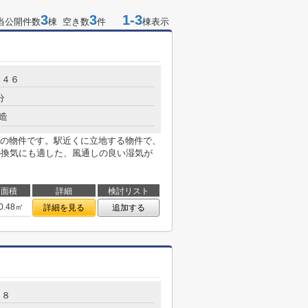
3
3
1-3
当公開件数
棟 空き数
件
棟表示
－４６
分
造
の物件です。駅近くに立地する物件で、
の換気にも適した、風通しの良い湿気が
面積
詳細
検討リスト
0.48㎡
詳細を見る
追加する
－８