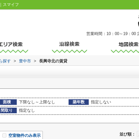
｜スマイフ
営業時間：10：00～19：00
から探す
>
豊中市
>
長興寺北の賃貸
面積
下限なし～上限なし
築年数
指定しない
間取り
指定なし
並び順：
空室物件のみ表示