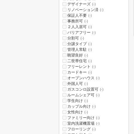
デザイナーズ
(-)
リノベーション済
(-)
保証人不要
(-)
事務所可
(-)
２人入居可
(-)
バリアフリー
(-)
分割可
(-)
分譲タイプ
(-)
管理人常駐
(-)
眺望良好
(-)
二世帯住宅
(-)
フリーレント
(-)
カードキー
(-)
オープンハウス
(-)
外国人可
(-)
ガスコンロ設置可
(-)
ルームシェア可
(-)
学生向け
(-)
カップル向け
(-)
女性向け
(-)
ファミリー向け
(-)
室内洗濯機置場
(-)
フローリング
(-)