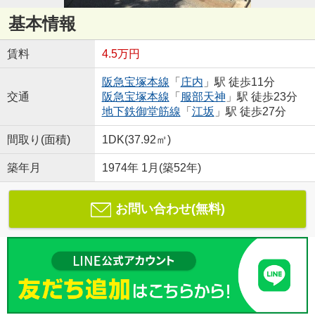
基本情報
賃料
4.5万円
阪急宝塚本線
「
庄内
」駅 徒歩11分
交通
阪急宝塚本線
「
服部天神
」駅 徒歩23分
地下鉄御堂筋線
「
江坂
」駅 徒歩27分
間取り(面積)
1DK(37.92㎡)
築年月
1974年 1月(築52年)
お問い合わせ(無料)