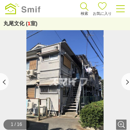
検索
お気に入り
丸尾文化 (
1
室)
1 / 16