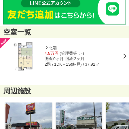
空室一覧
２北端
4.5万円
(管理費等：-)
0ヶ月
2ヶ月
敷金
礼金
2階
1DK＋1S(納戸)
37.92㎡
周辺施設