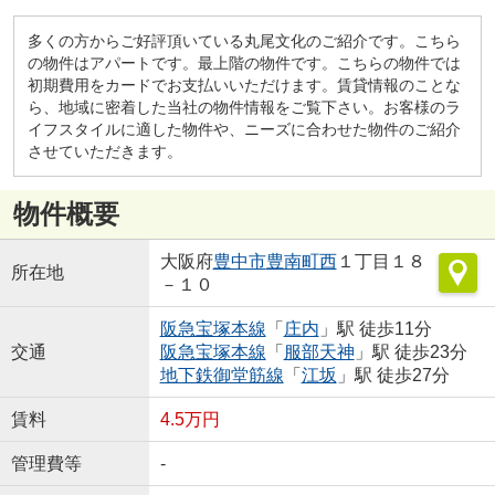
多くの方からご好評頂いている丸尾文化のご紹介です。こちら
の物件はアパートです。最上階の物件です。こちらの物件では
初期費用をカードでお支払いいただけます。賃貸情報のことな
ら、地域に密着した当社の物件情報をご覧下さい。お客様のラ
イフスタイルに適した物件や、ニーズに合わせた物件のご紹介
させていただきます。
物件概要
大阪府
豊中市
豊南町西
１丁目１８
所在地
－１０
阪急宝塚本線
「
庄内
」駅 徒歩11分
交通
阪急宝塚本線
「
服部天神
」駅 徒歩23分
地下鉄御堂筋線
「
江坂
」駅 徒歩27分
賃料
4.5万円
管理費等
-