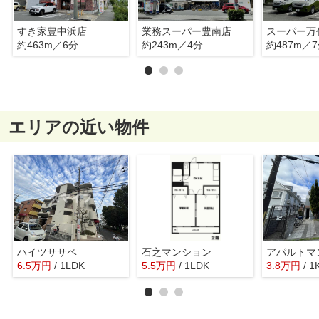
すき家豊中浜店
業務スーパー豊南店
約463m／6分
約243m／4分
約487m／
エリアの近い物件
ハイツササベ
石之マンション
アパルトマ
6.5
万
円
/ 1LDK
5.5
万
円
/ 1LDK
3.8
万
円
/ 1