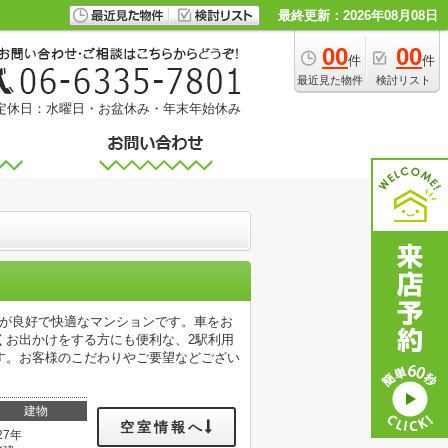
最終更新：2026年08月08日
00
00
件
件
最近見た物件
検討リスト
定休日：水曜日・お盆休み・年末年始休み
りが良好で快適なマンションです。車をお
くお出かけをする方にも便利な、2駅利用
す。お客様のこだわりやご要望などござい
建物
空室情報へ
27年