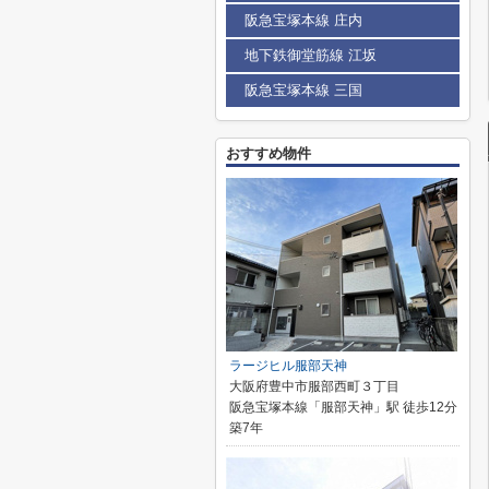
阪急宝塚本線 庄内
地下鉄御堂筋線 江坂
阪急宝塚本線 三国
おすすめ物件
ラージヒル服部天神
大阪府豊中市服部西町３丁目
阪急宝塚本線「服部天神」駅 徒歩12分
築7年