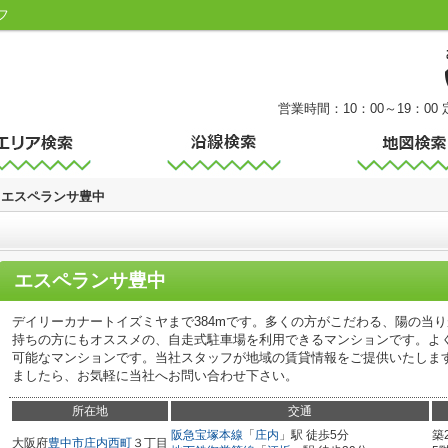
フ
営業時間：10：00～19：00
エスペランサ豊中
エスペランサ豊中
デイリーカナートイズミヤまで384mです。多くの方がこだわる、陽の当
持ちの方にもオススメの、自走式駐車場を利用できるマンションです。よ
可能なマンションです。当社スタッフが地域の賃貸情報をご提供いたしま
ましたら、お気軽に当社へお問い合わせ下さい。
所在地
交通
阪急宝塚本線
「
庄内
」駅 徒歩5分
築
大阪府
豊中市
庄内西町
３丁目