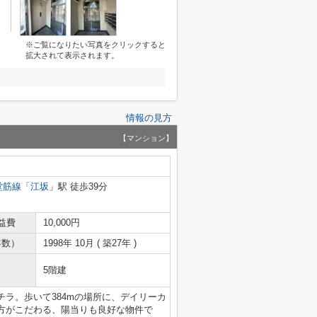
※ご覧になりたい写真をクリックすると
拡大されて表示されます。
情報の見方
【マンション】
堂筋線
「
江坂
」駅 徒歩39分
益費
10,000円
年数）
1998年 10月 ( 築27年 )
5階建
ラ。歩いて384mの場所に、デイリーカ
方がこだわる、陽当りも良好な物件で