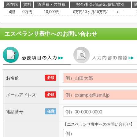
所在階
賃料
管理費・共益費
敷金/礼金/保証金/償却/敷引
4階
9万円
10,000円
/
/
/
/
0万円
3ヶ月
0万円
-
-
エスペランサ豊中
へのお問い合わせ
お名前
必須
メールアドレス
必須
電話番号
任意
【エスペランサ豊中へのお問い合わせ】