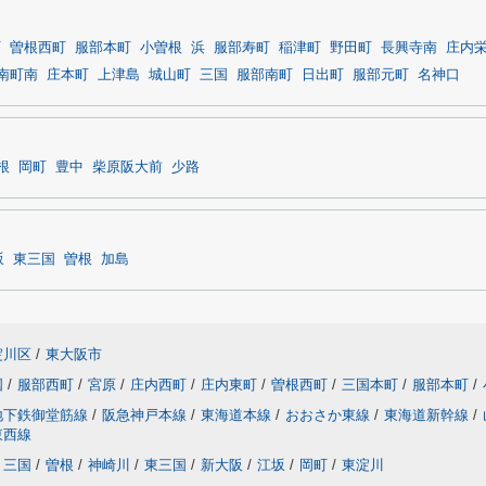
町
曽根西町
服部本町
小曽根
浜
服部寿町
稲津町
野田町
長興寺南
庄内
南町南
庄本町
上津島
城山町
三国
服部南町
日出町
服部元町
名神口
根
岡町
豊中
柴原阪大前
少路
坂
東三国
曽根
加島
淀川区
/
東大阪市
国
/
服部西町
/
宮原
/
庄内西町
/
庄内東町
/
曽根西町
/
三国本町
/
服部本町
/
地下鉄御堂筋線
/
阪急神戸本線
/
東海道本線
/
おおさか東線
/
東海道新幹線
/
東西線
三国
/
曽根
/
神崎川
/
東三国
/
新大阪
/
江坂
/
岡町
/
東淀川