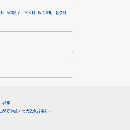
栄町
豊南町西
三和町
服部豊町
北条町
小曽根
山陽新幹線
/
北大阪急行電鉄
/