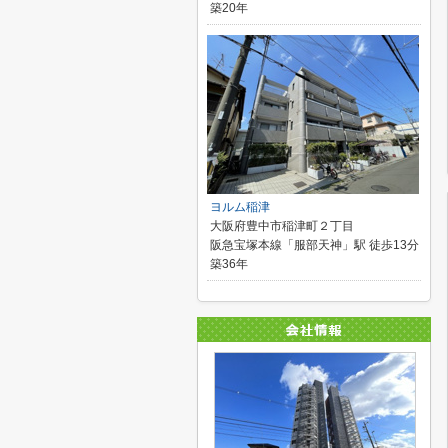
築20年
ヨルム稲津
大阪府豊中市稲津町２丁目
阪急宝塚本線「服部天神」駅 徒歩13分
築36年