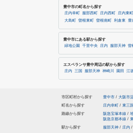
豊中市の町名から探す
庄内幸町
服部西町
庄内西町
庄内東
大島町
曽根東町
曽根南町
利倉東
豊
豊中市にある駅から探す
緑地公園
千里中央
庄内
服部天神
曽
エスペランサ豊中周辺の駅から探す
庄内
三国
服部天神
神崎川
園田
江
市区町村から探す
豊中市
/
大阪市
町名から探す
庄内幸町
/
東三
路線から探す
阪急宝塚本線
/
阪急京都本線
/
駅から探す
服部天神
/
庄内
/