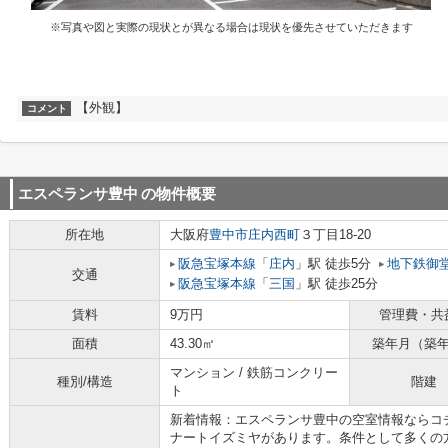
※写真や図と実際の現状とが異なる場合は現状を優先させていただきます
【外観】
コメント
エスペランサ豊中
の物件概要
所在地
大阪府
豊中市
庄内西町
３丁目18-20
阪急宝塚本線
「
庄内
」駅 徒歩5分
地下鉄御
交通
阪急宝塚本線
「
三国
」駅 徒歩25分
賃料
9万円
管理費・共
面積
43.30㎡
築年月（築
マンション / 鉄筋コンクリー
種別/構造
階建
ト
新着情報：エスペランサ豊中の空室情報ならコチ
ナートイズミヤがあります。条件として多くの