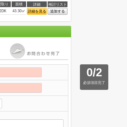
間取り
面積
詳細
検討リスト
2DK
43.30㎡
詳細を見る
追加する
0
/
2
必須項目完了