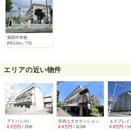
第四中学校
約512m／7分
エリアの近い物件
アドバンスI
庄内ユタカマンション
6.5
万
円
/ 2DK
6.8
万
円
/ 2LDK
6.8
万
円
/ 1