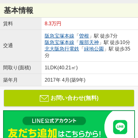
基本情報
賃料
8.3万円
阪急宝塚本線
「
曽根
」駅 徒歩7分
阪急宝塚本線
「
服部天神
」駅 徒歩10分
交通
北大阪急行電鉄
「
緑地公園
」駅 徒歩35
分
間取り(面積)
1LDK(40.21㎡)
築年月
2017年 4月(築9年)
お問い合わせ(無料)