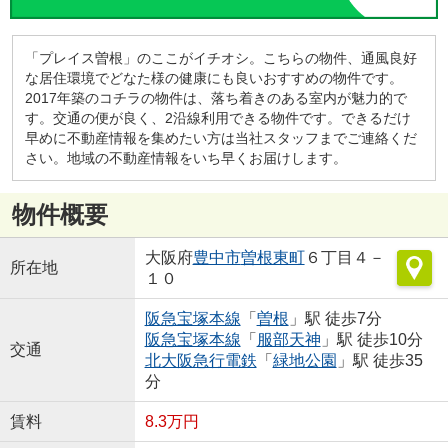
「プレイス曽根」のここがイチオシ。こちらの物件、通風良好
な居住環境でどなた様の健康にも良いおすすめの物件です。
2017年築のコチラの物件は、落ち着きのある室内が魅力的で
す。交通の便が良く、2沿線利用できる物件です。できるだけ
早めに不動産情報を集めたい方は当社スタッフまでご連絡くだ
さい。地域の不動産情報をいち早くお届けします。
物件概要
大阪府
豊中市
曽根東町
６丁目４－
所在地
１０
阪急宝塚本線
「
曽根
」駅 徒歩7分
阪急宝塚本線
「
服部天神
」駅 徒歩10分
交通
北大阪急行電鉄
「
緑地公園
」駅 徒歩35
分
賃料
8.3万円