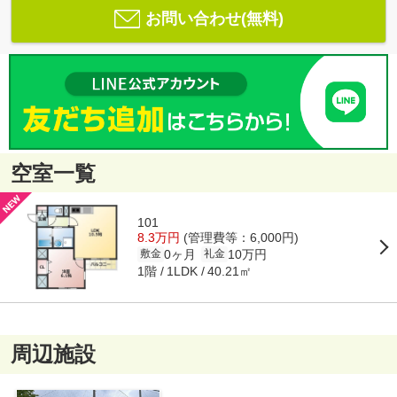
お問い合わせ(無料)
空室一覧
101
8.3万円
(管理費等：6,000円)
0ヶ月
10万円
敷金
礼金
1階
40.21㎡
1LDK
周辺施設