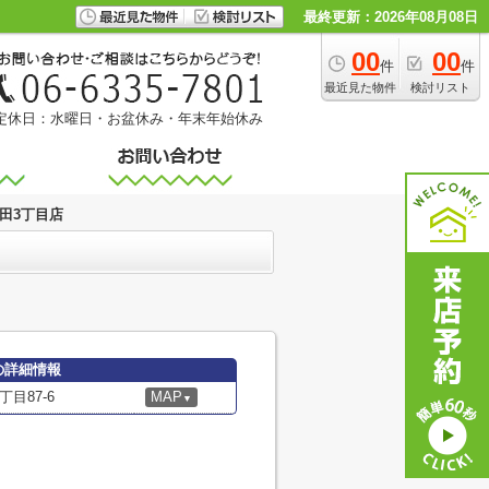
最終更新：2026年08月08日
00
00
件
件
最近見た物件
検討リスト
定休日：水曜日・お盆休み・年末年始休み
田3丁目店
の詳細情報
目87-6
MAP
▼