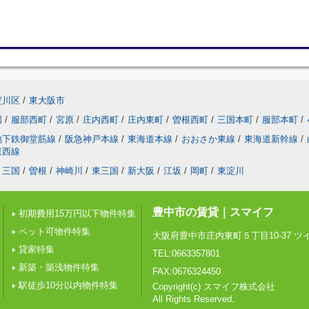
淀川区
/
東大阪市
国
/
服部西町
/
宮原
/
庄内西町
/
庄内東町
/
曽根西町
/
三国本町
/
服部本町
/
地下鉄御堂筋線
/
阪急神戸本線
/
東海道本線
/
おおさか東線
/
東海道新幹線
/
東西線
三国
/
曽根
/
神崎川
/
東三国
/
新大阪
/
江坂
/
岡町
/
東淀川
豊中市の賃貸｜スマイフ
初期費用15万円以下物件特集
ペット可物件特集
大阪府豊中市庄内東町５丁目10-37 
貸家特集
TEL:0663357801
新築・築浅物件特集
FAX:0676324450
駅徒歩10分以内物件特集
Copyright(c) スマイフ株式会社
All Rights Reserved.