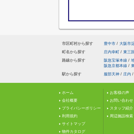
市区町村から探す
豊中市
/
大阪市
町名から探す
庄内幸町
/
東三
路線から探す
阪急宝塚本線
/
阪急京都本線
/
駅から探す
服部天神
/
庄内
/
ホーム
お客様の声
会社概要
お問い合わせ
プライバシーポリシー
スタッフ紹介
利用規約
周辺施設検索
サイトマップ
物件カタログ