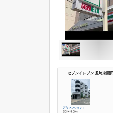
セブンイレブン 尼崎東園
万代マンションⅡ
2DK/45.00㎡