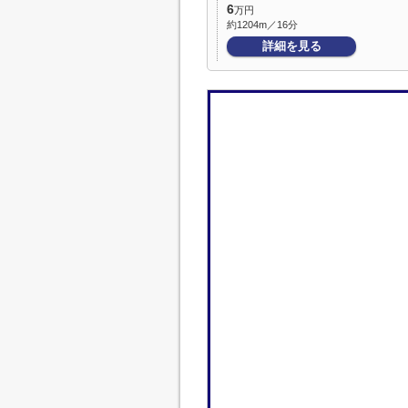
6
万円
約1204m／16分
詳細を見る