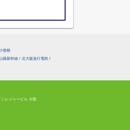
小曽根
山陽新幹線
/
北大阪急行電鉄
/
ツインレジャービル ８階