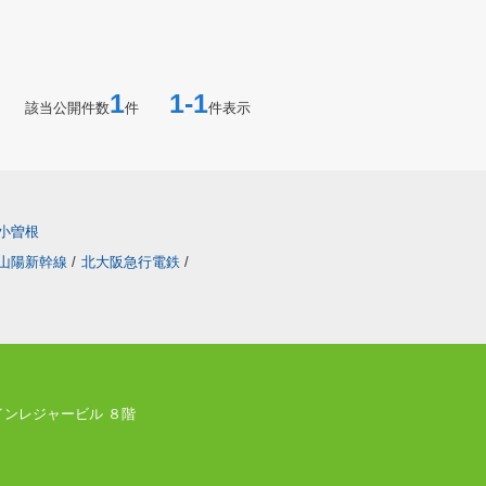
1
1-1
該当公開件数
件
件表示
小曽根
山陽新幹線
/
北大阪急行電鉄
/
ツインレジャービル ８階