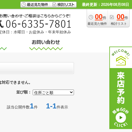
最終更新：2026年08月08日
00
00
件
件
最近見た物件
検討リスト
定休日：水曜日・お盆休み・年末年始休み
は対応できません。
並び順：
1
1-1
該当公開件数
件
件表示