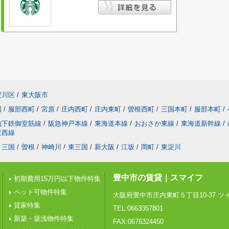
淀川区
/
東大阪市
国
/
服部西町
/
宮原
/
庄内西町
/
庄内東町
/
曽根西町
/
三国本町
/
服部本町
/
地下鉄御堂筋線
/
阪急神戸本線
/
東海道本線
/
おおさか東線
/
東海道新幹線
/
東西線
三国
/
曽根
/
神崎川
/
東三国
/
新大阪
/
江坂
/
岡町
/
東淀川
豊中市の賃貸｜スマイフ
初期費用15万円以下物件特集
ペット可物件特集
大阪府豊中市庄内東町５丁目10-37 
貸家特集
TEL:0663357801
新築・築浅物件特集
FAX:0676324450