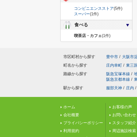
コンビニエンスストア
(5件)
スーパー
(1件)
食べる
喫茶店・カフェ
(1件)
市区町村から探す
豊中市
/
大阪市
町名から探す
庄内幸町
/
東三
路線から探す
阪急宝塚本線
/
阪急京都本線
/
駅から探す
服部天神
/
庄内
/
ホーム
お客様の声
会社概要
お問い合わせ
プライバシーポリシー
スタッフ紹介
利用規約
周辺施設検索