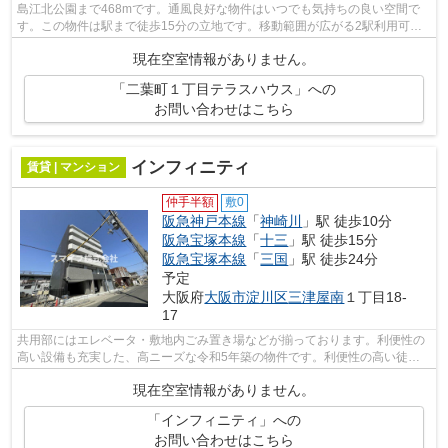
島江北公園まで468mです。通風良好な物件はいつでも気持ちの良い空間で
す。この物件は駅まで徒歩15分の立地です。移動範囲が広がる2駅利用可能
な物件です。豊中市や阪急神戸本線神崎川...
現在空室情報がありません。
「二葉町１丁目テラスハウス」への
お問い合わせはこちら
インフィニティ
賃貸 | マンション
仲手半額
敷0
阪急神戸本線
「
神崎川
」駅 徒歩10分
阪急宝塚本線
「
十三
」駅 徒歩15分
阪急宝塚本線
「
三国
」駅 徒歩24分
予定
大阪府
大阪市淀川区
三津屋南
１丁目18-
17
共用部にはエレベータ・敷地内ごみ置き場などが揃っております。利便性の
高い設備も充実した、高ニーズな令和5年築の物件です。利便性の高い徒歩
10分の物件です。通風システムが整った...
現在空室情報がありません。
「インフィニティ」への
お問い合わせはこちら