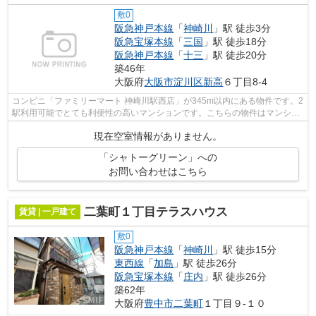
敷0
阪急神戸本線
「
神崎川
」駅 徒歩3分
阪急宝塚本線
「
三国
」駅 徒歩18分
阪急神戸本線
「
十三
」駅 徒歩20分
築46年
大阪府
大阪市淀川区
新高
６丁目8-4
コンビニ「ファミリーマート 神崎川駅西店」が345m以内にある物件です。2
駅利用可能でとても利便性の高いマンションです。こちらの物件はマンショ
ンです。徒歩3分の位置に駅がある物件...
現在空室情報がありません。
「シャトーグリーン」への
お問い合わせはこちら
二葉町１丁目テラスハウス
賃貸 | 一戸建て
敷0
阪急神戸本線
「
神崎川
」駅 徒歩15分
東西線
「
加島
」駅 徒歩26分
阪急宝塚本線
「
庄内
」駅 徒歩26分
築62年
大阪府
豊中市
二葉町
１丁目９-１０