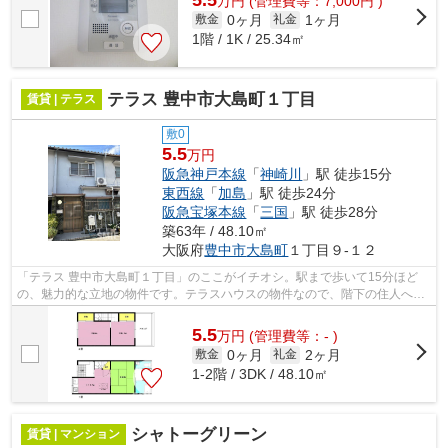
万
円
(管理費等：7,000円 )
0ヶ月
1ヶ月
敷金
礼金
1階 / 1K / 25.34㎡
テラス 豊中市大島町１丁目
賃貸 | テラス
敷0
5.5
万円
阪急神戸本線
「
神崎川
」駅 徒歩15分
東西線
「
加島
」駅 徒歩24分
阪急宝塚本線
「
三国
」駅 徒歩28分
築63年 / 48.10㎡
大阪府
豊中市
大島町
１丁目９-１２
「テラス 豊中市大島町１丁目」のここがイチオシ。駅まで歩いて15分ほど
の、魅力的な立地の物件です。テラスハウスの物件なので、階下の住人への
配慮なども心配無用。2駅利用ができて...
5.5
万
円
(管理費等：- )
0ヶ月
2ヶ月
敷金
礼金
1-2階 / 3DK / 48.10㎡
シャトーグリーン
賃貸 | マンション