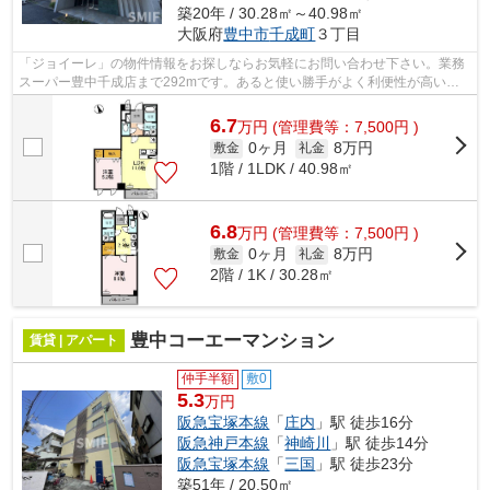
築20年 / 30.28㎡～40.98㎡
大阪府
豊中市
千成町
３丁目
「ジョイーレ」の物件情報をお探しならお気軽にお問い合わせ下さい。業務
スーパー豊中千成店まで292mです。あると使い勝手がよく利便性が高いの
が敷地内ごみ置き場です。風通しのよさ...
6.7
万
円
(管理費等：7,500円 )
0ヶ月
8万円
敷金
礼金
1階 / 1LDK / 40.98㎡
6.8
万
円
(管理費等：7,500円 )
0ヶ月
8万円
敷金
礼金
2階 / 1K / 30.28㎡
豊中コーエーマンション
賃貸 | アパート
仲手半額
敷0
5.3
万円
阪急宝塚本線
「
庄内
」駅 徒歩16分
阪急神戸本線
「
神崎川
」駅 徒歩14分
阪急宝塚本線
「
三国
」駅 徒歩23分
築51年 / 20.50㎡