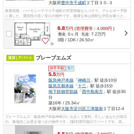
大阪府
豊中市
千成町
２丁目３０-３
新着情報：ハーモニーテラス千成町の空室情報ならコチラ。アレルギー予防
に適した、通気性の良い安心の物件です。健康な体は新鮮な空気を吸うとこ
ろから。徒歩11分で駅へのアクセスが...
6.8
万
円
(管理費等：4,000円 )
0ヶ月
7.2万円
敷金
礼金
3階 / 1DK / 26.50㎡
ブレーブエムズ
賃貸 | アパート
仲手半額
敷0
5.5
万円
阪急神戸本線
「
神崎川
」駅 徒歩10分
阪急京都本線
「
十三
」駅 徒歩15分
地下鉄御堂筋線
「
西中島南方
」駅 徒歩30
分
築16年 / 25.34㎡
大阪府
大阪市淀川区
三津屋南
２丁目12-4
ブレーブエムズ：阪急神戸本線神崎川にも近くて便利。忙しいあなたの味方
の、敷地内ごみ置き場つきの物件です。2駅利用可能のアパートです。高い
ニーズのある、駅徒歩10分の物件です。...
5.5