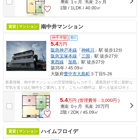
1ヶ月
2ヶ月
敷金
礼金
1階 / 1LDK / 40.00㎡
南中井マンション
賃貸 | マンション
仲手半額
敷0
5.4
万円
阪急神戸本線
「
神崎川
」駅 徒歩12分
阪急宝塚本線
「
三国
」駅 徒歩27分
東西線
「
加島
」駅 徒歩27分
築35年 / 45.09㎡
大阪府
豊中市
大島町
３丁目5-26
新着情報：南中井マンションの空室情報ならコチラ。通風良好で常に新鮮な
空気を送り込む物件をご案内します。こちらの物件は、駅へも徒歩12分と歩
いてアクセスできます。こちらの物件...
5.4
万
円
(管理費等：3,000円 )
0ヶ月
20万円
敷金
礼金
2階 / 2DK / 45.09㎡
ハイムフロイデ
賃貸 | マンション