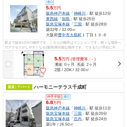
敷0
5.5
万円
阪急神戸本線
「
神崎川
」駅 徒歩12分
東西線
「
加島
」駅 徒歩25分
阪急宝塚本線
「
三国
」駅 徒歩28分
築32年 / 32.00㎡
大阪府
豊中市
大島町
１丁目１３-６
駅まで徒歩12分の物件です。こちらの物件はマンションです。様々な場所へ
のアクセスがしやすくなる2駅利用可能な物件です。できるだけ早めに不動
産情報を集めたい方は当社スタッフまで...
5.5
万
円
(管理費等：- )
0ヶ月
2ヶ月
敷金
礼金
2階 / 2DK / 32.00㎡
ハーモニーテラス千成町
賃貸 | アパート
仲手半額
敷0
6.8
万円
阪急神戸本線
「
神崎川
」駅 徒歩11分
阪急宝塚本線
「
三国
」駅 徒歩20分
阪急宝塚本線
「
庄内
」駅 徒歩24分
築1年 / 26.50㎡