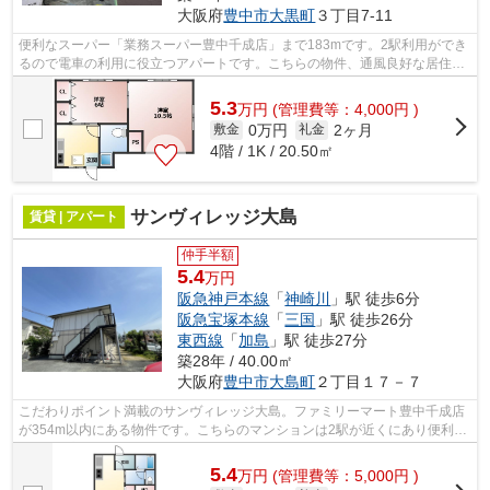
大阪府
豊中市
大黒町
３丁目7-11
便利なスーパー「業務スーパー豊中千成店」まで183mです。2駅利用ができ
るので電車の利用に役立つアパートです。こちらの物件、通風良好な居住環
境でどなた様の健康にも良いおすすめの...
5.3
万
円
(管理費等：4,000円 )
0万円
2ヶ月
敷金
礼金
4階 / 1K / 20.50㎡
サンヴィレッジ大島
賃貸 | アパート
仲手半額
5.4
万円
阪急神戸本線
「
神崎川
」駅 徒歩6分
阪急宝塚本線
「
三国
」駅 徒歩26分
東西線
「
加島
」駅 徒歩27分
築28年 / 40.00㎡
大阪府
豊中市
大島町
２丁目１７－７
こだわりポイント満載のサンヴィレッジ大島。ファミリーマート豊中千成店
が354m以内にある物件です。こちらのマンションは2駅が近くにあり便利で
す。防犯対策もバッチリなマンションタ...
5.4
万
円
(管理費等：5,000円 )