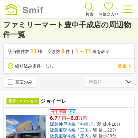
検索
お気に入り
ファミリーマート豊中千成店の周辺物
件一覧
11
9
1～11
該当物件数
棟
空き数
件
棟を表示
変更
絞り込み条件：
なし
空室のみ
ジョイーレ
賃貸 | マンション
仲手半額
敷0
6.7
6.8
万円～
万円
阪急神戸本線
「
神崎川
」駅 徒歩10分
阪急宝塚本線
「
三国
」駅 徒歩22分
阪急宝塚本線
「
庄内
」駅 徒歩23分