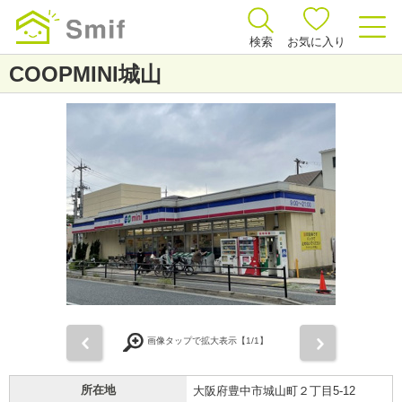
検索
お気に入り
COOPMINI城山
前
次
画像タップで拡大表示【
1
/1】
所在地
大阪府豊中市城山町２丁目5-12