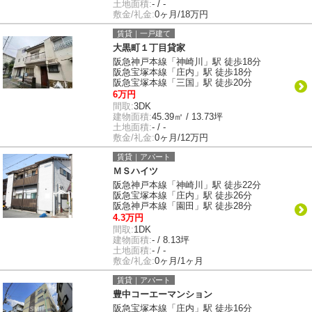
土地面積:
- / -
敷金/礼金:
0ヶ月/18万円
賃貸｜一戸建て
大黒町１丁目貸家
阪急神戸本線「神崎川」駅 徒歩18分
阪急宝塚本線「庄内」駅 徒歩18分
阪急宝塚本線「三国」駅 徒歩20分
6万円
間取:
3DK
建物面積:
45.39㎡ / 13.73坪
土地面積:
- / -
敷金/礼金:
0ヶ月/12万円
賃貸｜アパート
ＭＳハイツ
阪急神戸本線「神崎川」駅 徒歩22分
阪急宝塚本線「庄内」駅 徒歩26分
阪急神戸本線「園田」駅 徒歩28分
4.3万円
間取:
1DK
建物面積:
- / 8.13坪
土地面積:
- / -
敷金/礼金:
0ヶ月/1ヶ月
賃貸｜アパート
豊中コーエーマンション
阪急宝塚本線「庄内」駅 徒歩16分