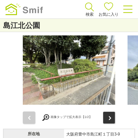
検索
お気に入り
島江北公園
前
次
画像タップで拡大表示【
1
/2】
所在地
大阪府豊中市島江町１丁目3-9