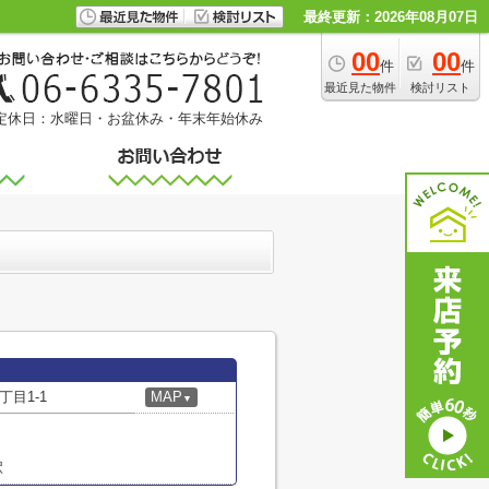
最終更新：2026年08月07日
00
00
件
件
最近見た物件
検討リスト
定休日：水曜日・お盆休み・年末年始休み
目1-1
MAP
▼
駅