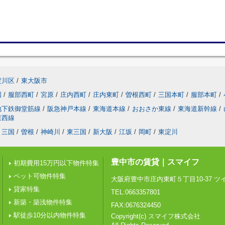
淀川区
/
東大阪市
国
/
服部西町
/
宮原
/
庄内西町
/
庄内東町
/
曽根西町
/
三国本町
/
服部本町
/
地下鉄御堂筋線
/
阪急神戸本線
/
東海道本線
/
おおさか東線
/
東海道新幹線
/
東西線
三国
/
曽根
/
神崎川
/
東三国
/
新大阪
/
江坂
/
岡町
/
東淀川
豊中市の賃貸｜スマイフ
初期費用15万円以下物件特集
ペット可物件特集
大阪府豊中市庄内東町５丁目10-37 
貸家特集
TEL:0663357801
新築・築浅物件特集
FAX:0676324450
駅徒歩10分以内物件特集
Copyright(c) スマイフ株式会社