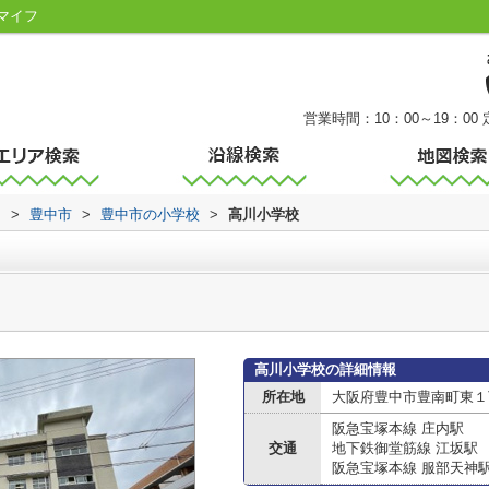
マイフ
営業時間：10：00～19：00
内
>
豊中市
>
豊中市の小学校
>
高川小学校
高川小学校の詳細情報
所在地
大阪府豊中市豊南町東１丁
阪急宝塚本線 庄内駅
交通
地下鉄御堂筋線 江坂駅
阪急宝塚本線 服部天神