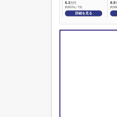
6.3
8.9
万円
約557m／7分
約30
詳細を見る