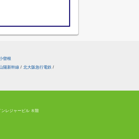
小曽根
山陽新幹線
/
北大阪急行電鉄
/
ツインレジャービル ８階