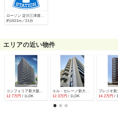
ローソン 淀川三津屋南二丁目店
約1621m／21分
エリアの近い物件
コンフォリア新大阪宮原Q
エル・セレーノ新大阪北
プレジオ新
12.7
万
円
/ 1LDK
12.3
万
円
/ 1LDK
14.2
万
円
/