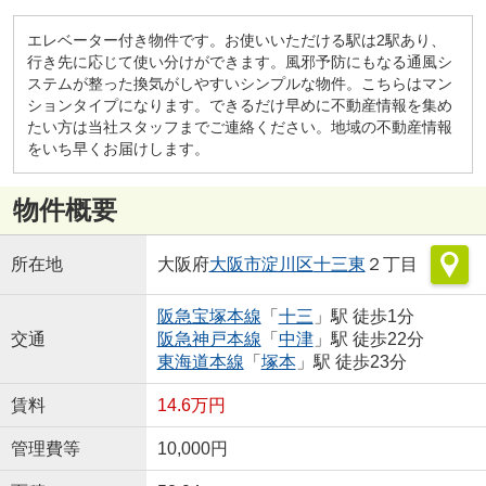
エレベーター付き物件です。お使いいただける駅は2駅あり、
行き先に応じて使い分けができます。風邪予防にもなる通風シ
ステムが整った換気がしやすいシンプルな物件。こちらはマン
ションタイプになります。できるだけ早めに不動産情報を集め
たい方は当社スタッフまでご連絡ください。地域の不動産情報
をいち早くお届けします。
物件概要
所在地
大阪府
大阪市淀川区
十三東
２丁目
阪急宝塚本線
「
十三
」駅 徒歩1分
交通
阪急神戸本線
「
中津
」駅 徒歩22分
東海道本線
「
塚本
」駅 徒歩23分
賃料
14.6万円
管理費等
10,000円