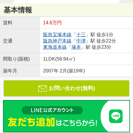
基本情報
賃料
14.6万円
阪急宝塚本線
「
十三
」駅 徒歩1分
交通
阪急神戸本線
「
中津
」駅 徒歩22分
東海道本線
「
塚本
」駅 徒歩23分
間取り(面積)
1LDK(58.94㎡)
築年月
2007年 2月(築19年)
お問い合わせ(無料)