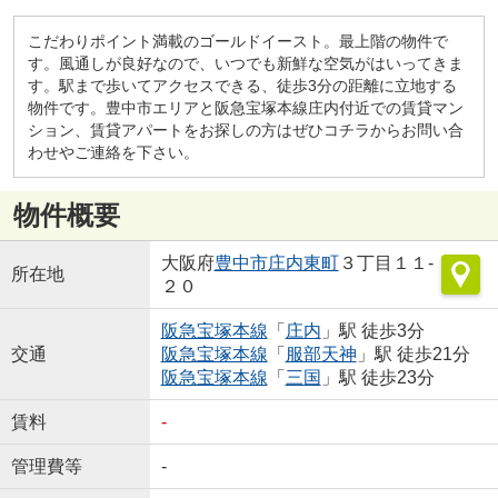
こだわりポイント満載のゴールドイースト。最上階の物件で
す。風通しが良好なので、いつでも新鮮な空気がはいってきま
す。駅まで歩いてアクセスできる、徒歩3分の距離に立地する
物件です。豊中市エリアと阪急宝塚本線庄内付近での賃貸マン
ション、賃貸アパートをお探しの方はぜひコチラからお問い合
わせやご連絡を下さい。
物件概要
大阪府
豊中市
庄内東町
３丁目１１-
所在地
２０
阪急宝塚本線
「
庄内
」駅 徒歩3分
交通
阪急宝塚本線
「
服部天神
」駅 徒歩21分
阪急宝塚本線
「
三国
」駅 徒歩23分
賃料
-
管理費等
-