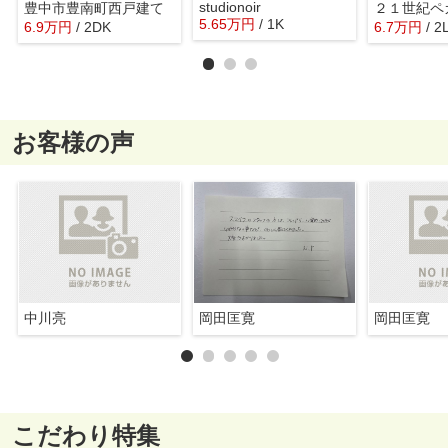
studionoir
豊中市豊南町西戸建て
２１世紀ペ
5.65
万
円
/ 1K
6.9
万
円
/ 2DK
6.7
万
円
/ 2
お客様の声
中川亮
岡田匡寛
岡田匡寛
こだわり特集