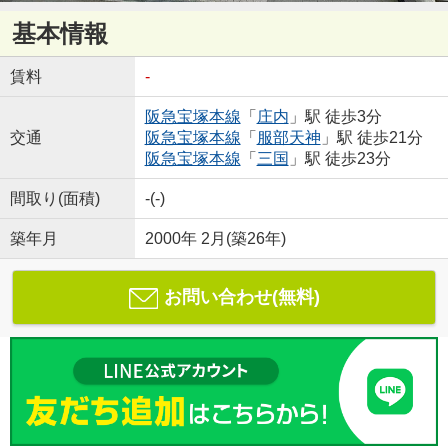
基本情報
賃料
-
阪急宝塚本線
「
庄内
」駅 徒歩3分
交通
阪急宝塚本線
「
服部天神
」駅 徒歩21分
阪急宝塚本線
「
三国
」駅 徒歩23分
間取り(面積)
-(-)
築年月
2000年 2月(築26年)
お問い合わせ(無料)