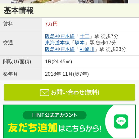
基本情報
賃料
7万円
阪急神戸本線
「
十三
」駅 徒歩7分
交通
東海道本線
「
塚本
」駅 徒歩17分
阪急神戸本線
「
神崎川
」駅 徒歩23分
間取り(面積)
1R(24.45㎡)
築年月
2018年 11月(築7年)
お問い合わせ(無料)