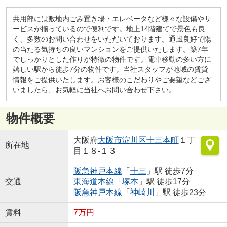
共用部には敷地内ごみ置き場・エレベータなど様々な設備やサ
ービスが揃っているので便利です。地上14階建てで景色も良
く、多数のお問い合わせをいただいております。通風良好で陽
の当たる気持ちの良いマンションをご提供いたします。築7年
でしっかりとした作りが特徴の物件です。電車移動の多い方に
嬉しい駅から徒歩7分の物件です。当社スタッフが地域の賃貸
情報をご提供いたします。お客様のこだわりやご要望などござ
いましたら、お気軽に当社へお問い合わせ下さい。
物件概要
大阪府
大阪市淀川区
十三本町
１丁
所在地
目１８-１３
阪急神戸本線
「
十三
」駅 徒歩7分
交通
東海道本線
「
塚本
」駅 徒歩17分
阪急神戸本線
「
神崎川
」駅 徒歩23分
賃料
7万円