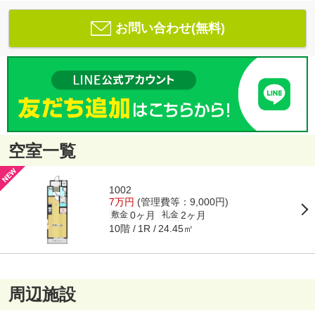
お問い合わせ(無料)
空室一覧
1002
7万円
(管理費等：9,000円)
0ヶ月
2ヶ月
敷金
礼金
10階
24.45㎡
1R
周辺施設