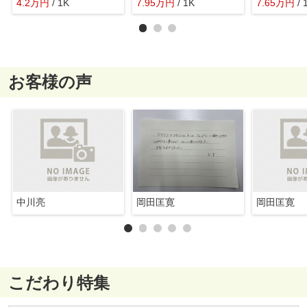
4.2
万
円
/ 1K
7.95
万
円
/ 1K
7.65
万
円
/ 
お客様の声
中川亮
岡田匡寛
岡田匡寛
こだわり特集